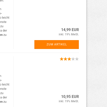
en.
m
s-
 leicht
enste
n
zu
14,99 EUR
Da der
inkl. 19% MwSt.
en
zu
ZUM ARTIKEL
m
s-
 leicht
enste
n
zu
10,95 EUR
Da der
inkl. 19% MwSt.
en
zu