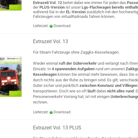
Extrazeit Vol. 12
bietet dabei wie immer für jeden das
Passe
der
PLUS-Version
ist unser
Lgs-Flachwagen bereits enthalt
während Sie in der
EL-Version
zusätzlich mit den hochwerti
Fahrzeugen von virtualRailroads fahren können.
Lieferzeit:
Download
Extrazeit Vol. 13
Für Steam Fahrzeuge ohne Zaggks-Kesselwagen.
Wieder einmal
ruft der Güterverkehr
und verlangt nach Ihre
Einsatz. In
4 spannenden Aufgaben
rund um unseren
Zakkg
Kesselwagen
können Sie einmal mehr beweisen, dass Sie so
durch nichts aus der Ruhe zu bringen sind. Es gilt, verschied
Güter sicher und pünktlich
zwischen Konstanz und Villinge
transportieren. Doch wie so oft
läuft
dabei
nicht alles rund
: 
Personenverkehr Vorrang hat, ist mit einigen
Unterbrechung
rechnen.
Lieferzeit:
Download
Extrazeit Vol. 13 PLUS