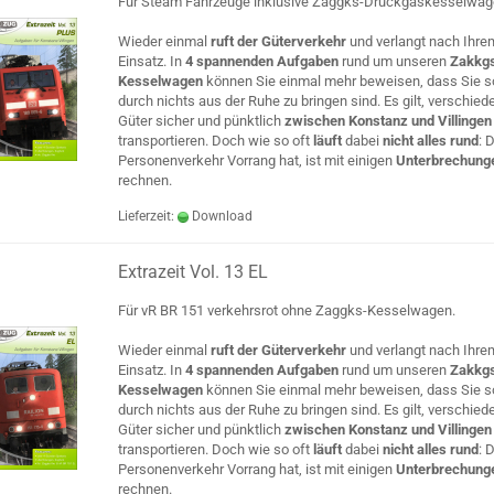
Für Steam Fahrzeuge inklusive Zaggks-Druckgaskesselwag
Wieder einmal
ruft der Güterverkehr
und verlangt nach Ihre
Einsatz. In
4 spannenden Aufgaben
rund um unseren
Zakkg
Kesselwagen
können Sie einmal mehr beweisen, dass Sie so
durch nichts aus der Ruhe zu bringen sind. Es gilt, verschied
Güter sicher und pünktlich
zwischen Konstanz und Villinge
transportieren. Doch wie so oft
läuft
dabei
nicht alles rund
: 
Personenverkehr Vorrang hat, ist mit einigen
Unterbrechung
rechnen.
Lieferzeit:
Download
Extrazeit Vol. 13 EL
Für vR BR 151 verkehrsrot ohne Zaggks-Kesselwagen.
Wieder einmal
ruft der Güterverkehr
und verlangt nach Ihre
Einsatz. In
4 spannenden Aufgaben
rund um unseren
Zakkg
Kesselwagen
können Sie einmal mehr beweisen, dass Sie so
durch nichts aus der Ruhe zu bringen sind. Es gilt, verschied
Güter sicher und pünktlich
zwischen Konstanz und Villinge
transportieren. Doch wie so oft
läuft
dabei
nicht alles rund
: 
Personenverkehr Vorrang hat, ist mit einigen
Unterbrechung
rechnen.