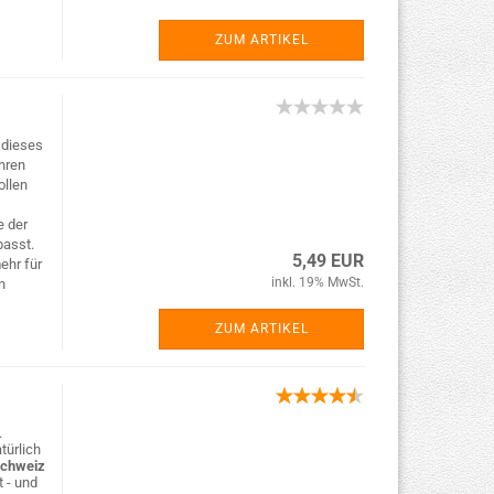
ZUM ARTIKEL
 dieses
hren
ollen
e der
asst.
5,49 EUR
ehr für
inkl. 19% MwSt.
n
ZUM ARTIKEL
.
türlich
Schweiz
t - und