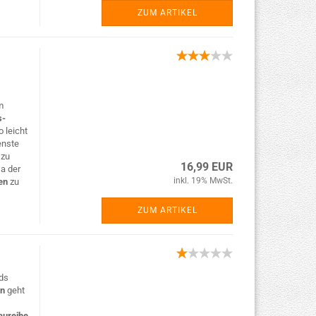
ZUM ARTIKEL
m
s-
 leicht
enste
n
zu
16,99 EUR
Da der
inkl. 19% MwSt.
en
zu
ZUM ARTIKEL
ds
en
geht
aureihe