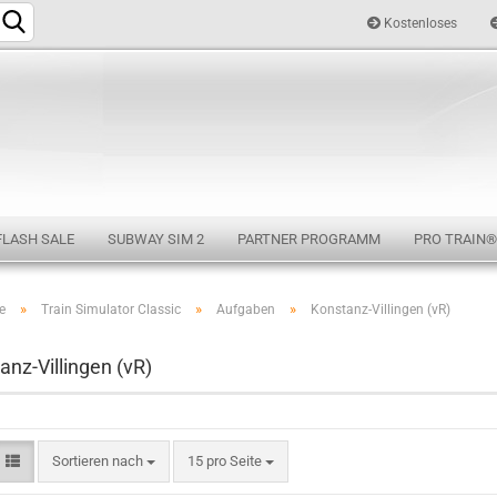
Kostenloses
Sprache auswählen
FLASH SALE
SUBWAY SIM 2
PARTNER PROGRAMM
PRO TRAIN®
»
»
»
e
Train Simulator Classic
Aufgaben
Konstanz-Villingen (vR)
Konto e
anz-Villingen (vR)
Passwo
Sortieren nach
15 pro Seite