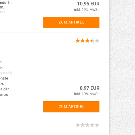
nde
: In
10,95 EUR
en
,
inkl. 19% MwSt.
gen
ZUM ARTIKEL
m
s-
 leicht
enste
n
zu
8,97 EUR
Da der
inkl. 19% MwSt.
en
zu
ZUM ARTIKEL