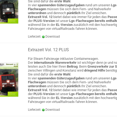
Sie sind dafür die
erste Wahl
.
In vier
spannenden Güterzugaufgaben
rund um unseren
Lgs
Flachwagen
müssen Sie sich dem Fern- und Nahverkehr
unterordnen
und dennoch
pünktlich
Ihr Ziel erreichen.
Extrazeit Vol. 12
bietet dabei wie immer für jeden das
Passe
der
PLUS-Version
ist unser
Lgs-Flachwagen bereits enthalt
während Sie in der
EL-Version
zusätzlich mit den hochwerti
Fahrzeugen von virtualRailroads fahren können.
Lieferzeit:
Download
Extrazeit Vol. 12 PLUS
Für Steam Fahrzeuge inklusive Containerwagen.
Der
internationale Warenverkehr
ist wichtiger denn je und na
leisten auch Sie hier Ihren
Beitrag
. Beim
Grenzverkehr zur 
zwischen Villingen und Konstanz wird
dringend Hilfe
benötig
Sie sind dafür die
erste Wahl
.
In vier
spannenden Güterzugaufgaben
rund um unseren
Lgs
Flachwagen
müssen Sie sich dem Fern- und Nahverkehr
unterordnen
und dennoch
pünktlich
Ihr Ziel erreichen.
Extrazeit Vol. 12
bietet dabei wie immer für jeden das
Passe
der
PLUS-Version
ist unser
Lgs-Flachwagen bereits enthalt
während Sie in der
EL-Version
zusätzlich mit den hochwerti
Fahrzeugen von virtualRailroads fahren können.
Lieferzeit:
Download