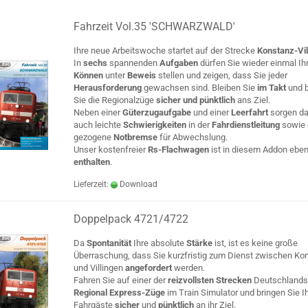
Fahrzeit Vol.35 'SCHWARZWALD'
Ihre neue Arbeitswoche startet auf der Strecke
Konstanz-Vil
In
sechs
spannenden
Aufgaben
dürfen Sie wieder einmal Ih
Können
unter
Beweis
stellen und zeigen, dass Sie jeder
Herausforderung
gewachsen sind. Bleiben Sie
im Takt
und 
Sie die Regionalzüge
sicher und pünktlich
ans Ziel.
Neben einer
Güterzugaufgabe
und einer
Leerfahrt
sorgen da
auch leichte
Schwierigkeiten
in der
Fahrdienstleitung
sowie 
gezogene
Notbremse
für Abwechslung.
Unser kostenfreier
Rs-Flachwagen
ist in diesem Addon eben
enthalten
.
Lieferzeit:
Download
Doppelpack 4721/4722
Da
Spontanität
Ihre absolute
Stärke
ist, ist es keine große
Überraschung, dass Sie kurzfristig zum Dienst zwischen Ko
und Villingen
angefordert
werden.
Fahren Sie auf einer der
reizvollsten Strecken
Deutschland
Regional Express-Züge
im Train Simulator und bringen Sie I
Fahrgäste
sicher
und
pünktlich
an ihr Ziel.