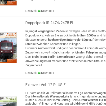
Lieferzeit:
Download
Doppelpack IR 2474/2475 EL
In
jüngst vergangenen Zeiten
schwelgen - das ist das Motto
Doppelpacks. Kehren Sie zurück in die
frühen 2000er
und fa
Sie zwei unserer
hochwertigen Interregio-Züge
auf der reizv
Strecke zwischen Konstanz und Villingen.
Für mehr
Authentizität
und ganz besonderen Fahrspaß wurd
Zugverkehr soweit möglich an den
originalen Fahrplan
angep
Das
Train Team Berlin-Szenariopack 2
sorgt dabei einmal m
Abwechslung im KI-Verkehr und stellt einen bunten Strauß a
Zügen bereit.
Lieferzeit:
Download
Extrazeit Vol. 12 PLUS EL
EL- Version für vR Rollmaterial inkusive Lgs-Containerwagen
Der
internationale Warenverkehr
ist wichtiger denn je und na
leisten auch Sie hier Ihren
Beitrag
. Beim
Grenzverkehr zur 
zwischen Villingen und Konstanz wird
dringend Hilfe
benötig