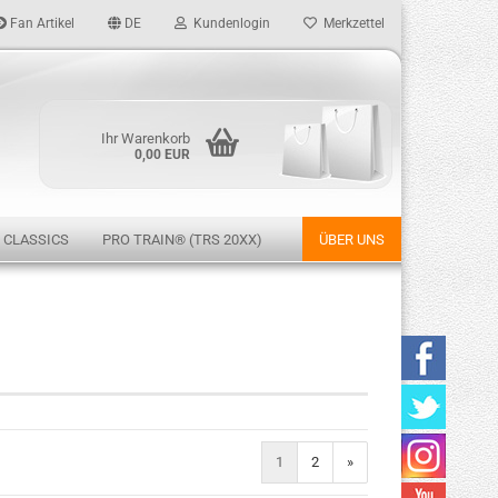
Fan Artikel
DE
Kundenlogin
Merkzettel
Ihr Warenkorb
0,00 EUR
 CLASSICS
PRO TRAIN® (TRS 20XX)
ÜBER UNS
rstellen
rt vergessen?
1
2
»