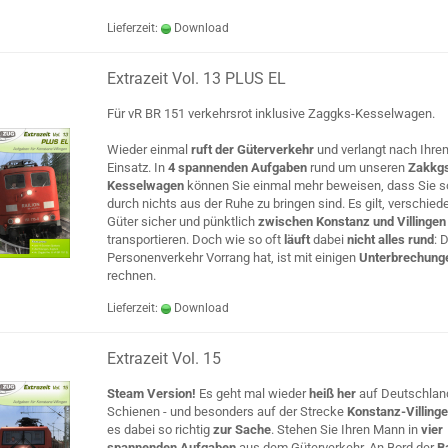
Lieferzeit:
Download
Extrazeit Vol. 13 PLUS EL
Für vR BR 151 verkehrsrot inklusive Zaggks-Kesselwagen.
Wieder einmal
ruft der Güterverkehr
und verlangt nach Ihre
Einsatz. In
4 spannenden Aufgaben
rund um unseren
Zakkg
Kesselwagen
können Sie einmal mehr beweisen, dass Sie so
durch nichts aus der Ruhe zu bringen sind. Es gilt, verschied
Güter sicher und pünktlich
zwischen Konstanz und Villinge
transportieren. Doch wie so oft
läuft
dabei
nicht alles rund
: 
Personenverkehr Vorrang hat, ist mit einigen
Unterbrechung
rechnen.
Lieferzeit:
Download
Extrazeit Vol. 15
Steam Version!
Es geht mal wieder
heiß her
auf Deutschlan
Schienen - und besonders auf der Strecke
Konstanz-Villing
es dabei so richtig
zur Sache
. Stehen Sie Ihren Mann in
vier
spannenden Aufgaben
aus dem Güterverkehr. An Bord der
B