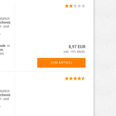
türlich
Schweiz
t - und
-
nde
: In
8,97 EUR
en
,
inkl. 19% MwSt.
gen
ZUM ARTIKEL
türlich
Schweiz
t - und
-