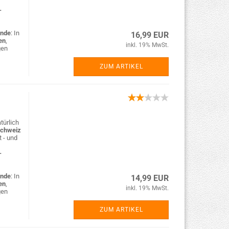
-
nde
: In
16,99 EUR
en
,
inkl. 19% MwSt.
gen
ZUM ARTIKEL
türlich
Schweiz
t - und
-
nde
: In
14,99 EUR
en
,
inkl. 19% MwSt.
gen
ZUM ARTIKEL