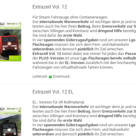
Extrazeit Vol. 12
Für Steam Fahrzeuge ohne Containerwagen.
Der
internationale Warenverkehr
ist wichtiger denn je und na
leisten auch Sie hier Ihren
Beitrag
. Beim
Grenzverkehr zur 
zwischen Villingen und Konstanz wird
dringend Hilfe
benötig
Sie sind dafür die
erste Wahl
.
In vier
spannenden Güterzugaufgaben
rund um unseren
Lgs
Flachwagen
müssen Sie sich dem Fern- und Nahverkehr
unterordnen
und dennoch
pünktlich
Ihr Ziel erreichen.
Extrazeit Vol. 12
bietet dabei wie immer für jeden das
Passe
der
PLUS-Version
ist unser
Lgs-Flachwagen bereits enthalt
während Sie in der
EL-Version
zusätzlich mit den hochwerti
Fahrzeugen von virtualRailroads fahren können.
Lieferzeit:
Download
Extrazeit Vol. 12 EL
EL- Version für vR Rollmaterial.
Der
internationale Warenverkehr
ist wichtiger denn je und na
leisten auch Sie hier Ihren
Beitrag
. Beim
Grenzverkehr zur 
zwischen Villingen und Konstanz wird
dringend Hilfe
benötig
Sie sind dafür die
erste Wahl
.
In vier
spannenden Güterzugaufgaben
rund um unseren
Lgs
Flachwagen
müssen Sie sich dem Fern- und Nahverkehr
unterordnen
und dennoch
pünktlich
Ihr Ziel erreichen.