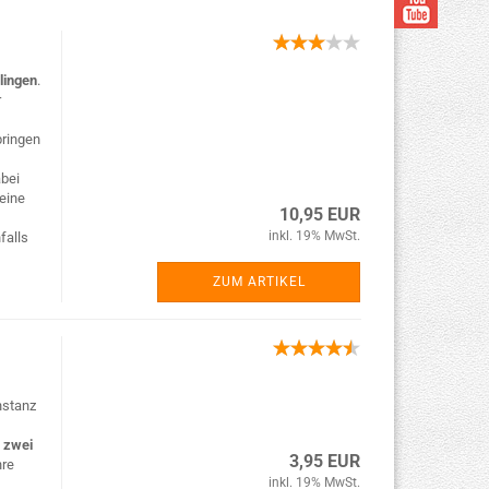
lingen
.
r
bringen
bei
eine
10,95 EUR
inkl. 19% MwSt.
falls
ZUM ARTIKEL
nstanz
s
zwei
3,95 EUR
hre
inkl. 19% MwSt.