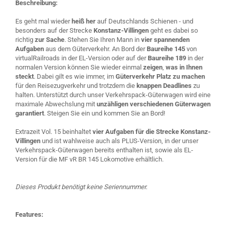
Beschreibung:
Es geht mal wieder
heiß her
auf Deutschlands Schienen - und
besonders auf der Strecke
Konstanz-Villingen
geht es dabei so
richtig
zur Sache
. Stehen Sie Ihren Mann in
vier spannenden
Aufgaben
aus dem Güterverkehr. An Bord der
Baureihe 145
von
virtualRailroads in der EL-Version oder auf der
Baureihe 189
in der
normalen Version können Sie wieder einmal
zeigen
,
was in Ihnen
steckt
. Dabei gilt es wie immer, im
Güterverkehr Platz zu machen
für den Reisezugverkehr und trotzdem die
knappen Deadlines
zu
halten. Unterstützt durch unser Verkehrspack-Güterwagen wird eine
maximale Abwechslung mit
unzähligen verschiedenen Güterwagen
garantiert
. Steigen Sie ein und kommen Sie an Bord!
Extrazeit Vol. 15 beinhaltet
vier Aufgaben für die Strecke Konstanz-
Villingen
und ist wahlweise auch als PLUS-Version, in der unser
Verkehrspack-Güterwagen bereits enthalten ist, sowie als EL-
Version für die MF vR BR 145 Lokomotive erhältlich.
Dieses Produkt benötigt keine Seriennummer.
Features: