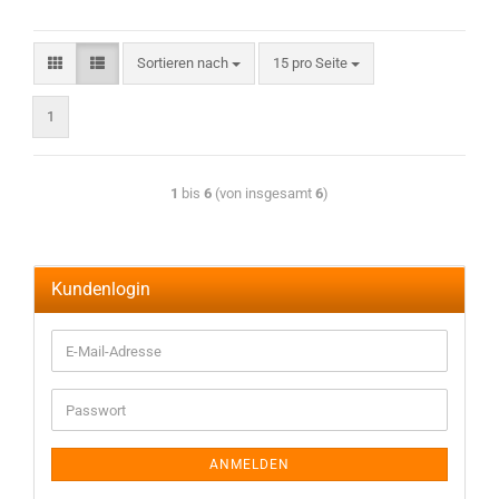
Sortieren nach
15 pro Seite
1
1
bis
6
(von insgesamt
6
)
Kundenlogin
ANMELDEN