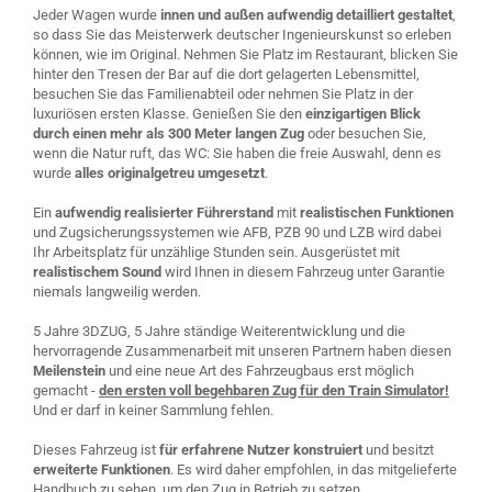
Jeder Wagen wurde
innen und außen aufwendig detailliert gestaltet
,
so dass Sie das Meisterwerk deutscher Ingenieurskunst so erleben
können, wie im Original. Nehmen Sie Platz im Restaurant, blicken Sie
hinter den Tresen der Bar auf die dort gelagerten Lebensmittel,
besuchen Sie das Familienabteil oder nehmen Sie Platz in der
luxuriösen ersten Klasse. Genießen Sie den
einzigartigen Blick
durch einen mehr als 300 Meter langen Zug
oder besuchen Sie,
wenn die Natur ruft, das WC: Sie haben die freie Auswahl, denn es
wurde
alles originalgetreu umgesetzt
.
Ein
aufwendig realisierter Führerstand
mit
realistischen Funktionen
und Zugsicherungssystemen wie AFB, PZB 90 und LZB wird dabei
Ihr Arbeitsplatz für unzählige Stunden sein. Ausgerüstet mit
realistischem Sound
wird Ihnen in diesem Fahrzeug unter Garantie
niemals langweilig werden.
5 Jahre 3DZUG, 5 Jahre ständige Weiterentwicklung und die
hervorragende Zusammenarbeit mit unseren Partnern haben diesen
Meilenstein
und eine neue Art des Fahrzeugbaus erst möglich
gemacht -
den ersten voll begehbaren Zug für den Train Simulator!
Und er darf in keiner Sammlung fehlen.
Dieses Fahrzeug ist
für erfahrene Nutzer konstruiert
und besitzt
erweiterte Funktionen
. Es wird daher empfohlen, in das mitgelieferte
Handbuch zu sehen, um den Zug in Betrieb zu setzen.