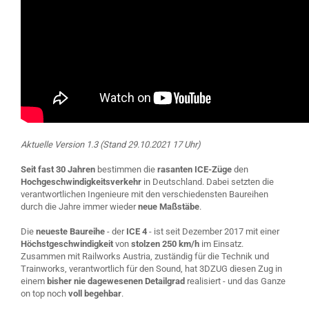
Aktuelle Version 1.3 (Stand 29.10.2021 17 Uhr)
Seit fast 30 Jahren
bestimmen die
rasanten ICE-Züge
den
Hochgeschwindigkeitsverkehr
in Deutschland. Dabei setzten die
verantwortlichen Ingenieure mit den verschiedensten Baureihen
durch die Jahre immer wieder
neue Maßstäbe
.
Die
neueste Baureihe
- der
ICE 4
- ist seit Dezember 2017 mit einer
Höchstgeschwindigkeit
von
stolzen 250 km/h
im Einsatz.
Zusammen mit Railworks Austria, zuständig für die Technik und
Trainworks, verantwortlich für den Sound, hat 3DZUG diesen Zug in
einem
bisher nie dagewesenen Detailgrad
realisiert - und das Ganze
on top noch
voll begehbar
.