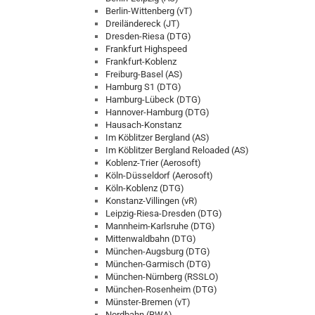
Berlin-Wittenberg (vT)
Dreiländereck (JT)
Dresden-Riesa (DTG)
Frankfurt Highspeed
Frankfurt-Koblenz
Freiburg-Basel (AS)
Hamburg S1 (DTG)
Hamburg-Lübeck (DTG)
Hannover-Hamburg (DTG)
Hausach-Konstanz
Im Köblitzer Bergland (AS)
Im Köblitzer Bergland Reloaded (AS)
Koblenz-Trier (Aerosoft)
Köln-Düsseldorf (Aerosoft)
Köln-Koblenz (DTG)
Konstanz-Villingen (vR)
Leipzig-Riesa-Dresden (DTG)
Mannheim-Karlsruhe (DTG)
Mittenwaldbahn (DTG)
München-Augsburg (DTG)
München-Garmisch (DTG)
München-Nürnberg (RSSLO)
München-Rosenheim (DTG)
Münster-Bremen (vT)
Nordbahn (RWA)