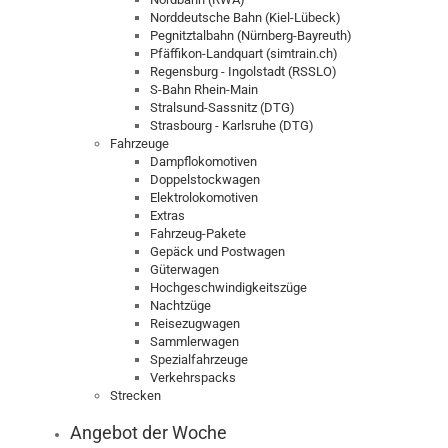
Norddeutsche Bahn (Kiel-Lübeck)
Pegnitztalbahn (Nürnberg-Bayreuth)
Pfäffikon-Landquart (simtrain.ch)
Regensburg - Ingolstadt (RSSLO)
S-Bahn Rhein-Main
Stralsund-Sassnitz (DTG)
Strasbourg - Karlsruhe (DTG)
Fahrzeuge
Dampflokomotiven
Doppelstockwagen
Elektrolokomotiven
Extras
Fahrzeug-Pakete
Gepäck und Postwagen
Güterwagen
Hochgeschwindigkeitszüge
Nachtzüge
Reisezugwagen
Sammlerwagen
Spezialfahrzeuge
Verkehrspacks
Strecken
Angebot der Woche