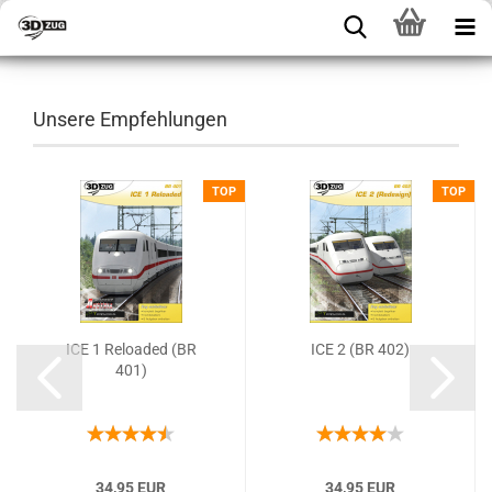
Unsere Empfehlungen
P
TOP
TOP
ICE 1 Reloaded (BR
ICE 2 (BR 402)
401)
34,95 EUR
34,95 EUR