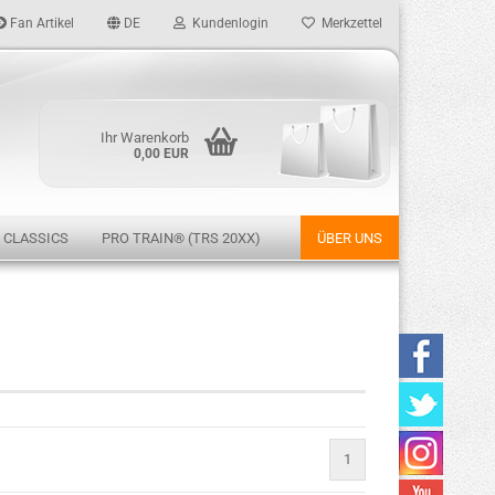
Fan Artikel
DE
Kundenlogin
Merkzettel
Ihr Warenkorb
0,00 EUR
 CLASSICS
PRO TRAIN® (TRS 20XX)
ÜBER UNS
rstellen
rt vergessen?
1