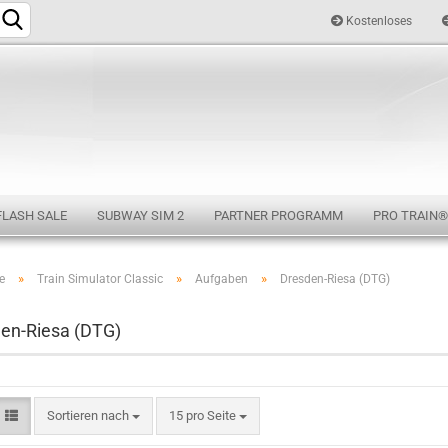
Kostenloses
Sprache auswählen
FLASH SALE
SUBWAY SIM 2
PARTNER PROGRAMM
PRO TRAIN®
»
»
»
e
Train Simulator Classic
Aufgaben
Dresden-Riesa (DTG)
Konto e
en-Riesa (DTG)
Passwo
Sortieren nach
15 pro Seite