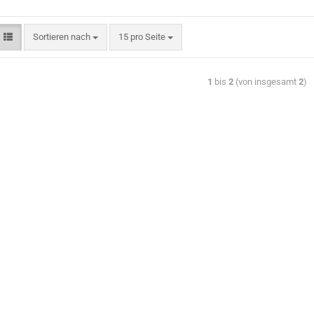
Sortieren nach
15 pro Seite
1
bis
2
(von insgesamt
2
)