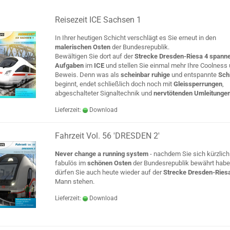
Reisezeit ICE Sachsen 1
In Ihrer heutigen Schicht verschlägt es Sie erneut in den
malerischen Osten
der Bundesrepublik.
Bewältigen Sie dort auf der
Strecke Dresden-Riesa 4 spann
Aufgaben
im
ICE
und stellen Sie einmal mehr Ihre Coolness 
Beweis. Denn was als
scheinbar ruhige
und entspannte
Sch
beginnt, endet schließlich doch noch mit
Gleissperrungen
,
abgeschalteter Signaltechnik und
nervtötenden Umleitunge
Lieferzeit:
Download
Fahrzeit Vol. 56 'DRESDEN 2'
Never change a running system
- nachdem Sie sich kürzlich
fabulös im
schönen Osten
der Bundesrepublik bewährt habe
dürfen Sie auch heute wieder auf der
Strecke Dresden-Ries
Mann stehen.
Lieferzeit:
Download