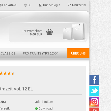
Fan Artikel
DE
Kundenlogin
Merkzettel
Ihr Warenkorb
0,00 EUR
 CLASSICS
PRO TRAIN® (TRS 20XX)
ÜBER UNS
rstellen
trazeit Vol. 12 EL
rt vergessen?
.Nr.:
3dz_310ELm
ferzeit:
Download