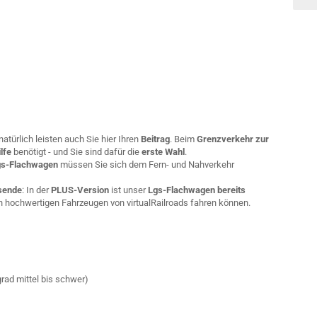
natürlich leisten auch Sie hier Ihren
Beitrag
. Beim
Grenzverkehr zur
ilfe
benötigt - und Sie sind dafür die
erste Wahl
.
gs-Flachwagen
müssen Sie sich dem Fern- und Nahverkehr
sende
: In der
PLUS-Version
ist unser
Lgs-Flachwagen bereits
en hochwertigen Fahrzeugen von virtualRailroads fahren können.
rad mittel bis schwer)