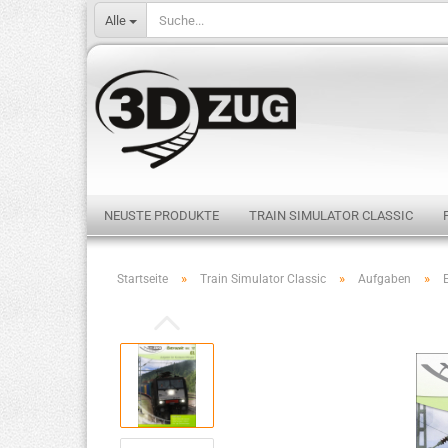
Alle
NEUSTE PRODUKTE
TRAIN SIMULATOR CLASSIC
»
»
»
Startseite
Train Simulator Classic
Aufgaben