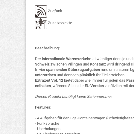
Zugfunk
Zusatzobjekte
Beschreibung:
Der
internationale Warenverkehr
ist wichtiger denn je und 
Schweiz
zwischen Villingen und Konstanz wird
dringend H
In vier
spannenden Güterzugaufgaben
rund um unseren
L
unterordnen
und dennoch
pünktlich
Ihr Ziel erreichen.
Extrazeit Vol. 12
bietet dabei wie immer für jeden das
Pas
enthalten
, während Sie in der
EL-Version
zusätzlich mit d
Dieses Produkt benötigt keine Seriennummer.
Features:
- 4 Aufgaben für den Lgs-Containerwagen (Schwierigkeitsg
- Funksprüche
- Überholungen