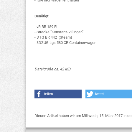
- Rs-Flachwagen enthalten
Benötigt:
- vR BR 189 EL
- Strecke "Konstanz-Villingen"
- DTG BR 442 (Steam)
- 3DZUG Lgs 580 CE-Containerwagen
Dateigröße ca. 42 MB
teilen
tweet
Diesen Artikel haben wir am Mittwoch, 15. März 2017 in 