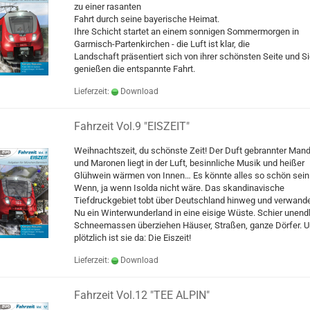
zu einer rasanten
Fahrt durch seine bayerische Heimat.
Ihre Schicht startet an einem sonnigen Sommermorgen in
Garmisch-Partenkirchen - die Luft ist klar, die
Landschaft präsentiert sich von ihrer schönsten Seite und S
genießen die entspannte Fahrt.
Lieferzeit:
Download
Fahrzeit Vol.9 "EISZEIT"
Weihnachtszeit, du schönste Zeit! Der Duft gebrannter Man
und Maronen liegt in der Luft, besinnliche Musik und heißer
Glühwein wärmen von Innen… Es könnte alles so schön sein
Wenn, ja wenn Isolda nicht wäre. Das skandinavische
Tiefdruckgebiet tobt über Deutschland hinweg und verwande
Nu ein Winterwunderland in eine eisige Wüste. Schier unend
Schneemassen überziehen Häuser, Straßen, ganze Dörfer. 
plötzlich ist sie da: Die Eiszeit!
Lieferzeit:
Download
Fahrzeit Vol.12 "TEE ALPIN"