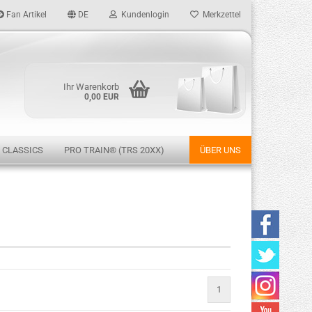
Fan Artikel
DE
Kundenlogin
Merkzettel
Ihr Warenkorb
0,00 EUR
 CLASSICS
PRO TRAIN® (TRS 20XX)
ÜBER UNS
rstellen
rt vergessen?
1