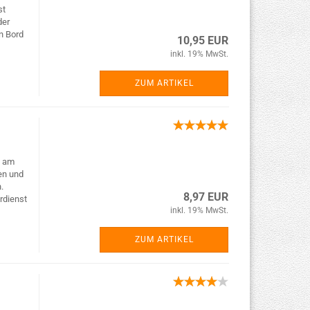
st
der
n Bord
10,95 EUR
inkl. 19% MwSt.
ZUM ARTIKEL
t am
en und
.
8,97 EUR
rdienst
inkl. 19% MwSt.
ZUM ARTIKEL