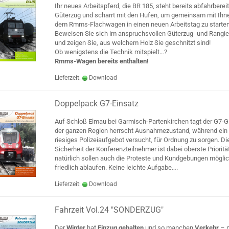
Ihr neues Arbeitspferd, die BR 185, steht bereits abfahrberei
Güterzug und scharrt mit den Hufen, um gemeinsam mit Ihn
dem Rmms-Flachwagen in einen neuen Arbeitstag zu starten
Beweisen Sie sich im anspruchsvollen Güterzug- und Rangie
und zeigen Sie, aus welchem Holz Sie geschnitzt sind!
Ob wenigstens die Technik mitspielt…?
Rmms-Wagen bereits enthalten!
Lieferzeit:
Download
Doppelpack G7-Einsatz
Auf Schloß Elmau bei Garmisch-Partenkirchen tagt der G7-Gi
der ganzen Region herrscht Ausnahmezustand, während ein
riesiges Polizeiaufgebot versucht, für Ordnung zu sorgen. Di
Sicherheit der Konferenzteilnehmer ist dabei oberste Priorität
natürlich sollen auch die Proteste und Kundgebungen mögli
friedlich ablaufen. Keine leichte Aufgabe….
Lieferzeit:
Download
Fahrzeit Vol.24 "SONDERZUG"
Der
Winter
hat
Einzug gehalten
und so manchen
Verkehr
– n