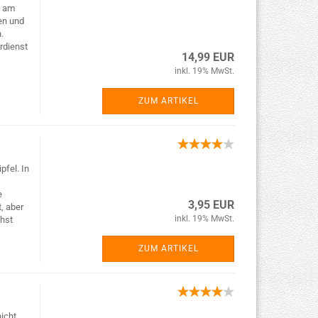
t am
en und
.
rdienst
14,99 EUR
inkl. 19% MwSt.
ZUM ARTIKEL
pfel. In
e
3,95 EUR
, aber
inkl. 19% MwSt.
chst
ZUM ARTIKEL
icht