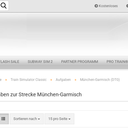
Kostenloses
Sprache auswählen
FLASH SALE
SUBWAY SIM 2
PARTNER PROGRAMM
PRO TRAIN®
»
»
»
e
Train Simulator Classic
Aufgaben
München-Garmisch (DTG)
Konto e
ben zur Strecke München-Garmisch
Passwo
Sortieren nach
15 pro Seite