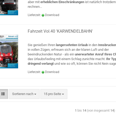
aber mit
erheblichen Einschränkungen
ist natürlich trotzdem
rechnen...
Lieferzeit:
Download
Fahrzeit Vol.40 'KARWENDELBAHN'
Sie genießen Ihren
langersehnten Urlaub
in den
Innsbrucker
in vollen Zügen, erfreuen sich an der klaren Luft und der
beeindruckenden Natur - als ein
unerwarteter Anruf Ihres C
das Urlaubsfeeling mit einem Schlag zunichte macht.
Ihr Ty
dringend verlangt
und wie so oft, können Sie nicht Nein sa
Lieferzeit:
Download
Sortieren nach
15 pro Seite
1
bis
14
(von insgesamt
14
)