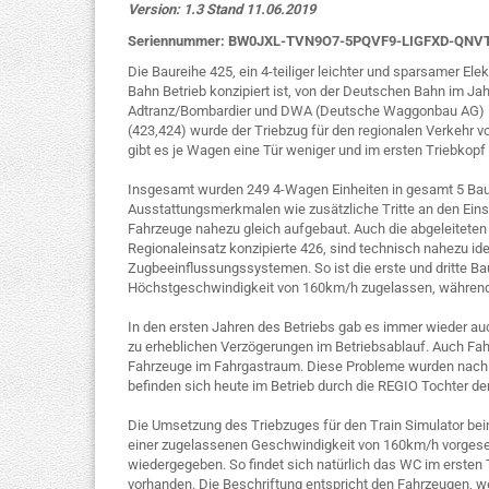
Version: 1.3 Stand 11.06.2019
Seriennummer: BW0JXL-TVN9O7-5PQVF9-LIGFXD-QN
Die Baureihe 425, ein 4-teiliger leichter und sparsamer Ele
Bahn Betrieb konzipiert ist, von der Deutschen Bahn im J
Adtranz/Bombardier und DWA (Deutsche Waggonbau AG) in
(423,424) wurde der Triebzug für den regionalen Verkehr v
gibt es je Wagen eine Tür weniger und im ersten Triebkop
Insgesamt wurden 249 4-Wagen Einheiten in gesamt 5 Bause
Ausstattungsmerkmalen wie zusätzliche Tritte an den Eins
Fahrzeuge nahezu gleich aufgebaut. Auch die abgeleiteten
Regionaleinsatz konzipierte 426, sind technisch nahezu ide
Zugbeeinflussungssystemen. So ist die erste und dritte Ba
Höchstgeschwindigkeit von 160km/h zugelassen, während a
In den ersten Jahren des Betriebs gab es immer wieder au
zu erheblichen Verzögerungen im Betriebsablauf. Auch Fahr
Fahrzeuge im Fahrgastraum. Diese Probleme wurden nach u
befinden sich heute im Betrieb durch die REGIO Tochter 
Die Umsetzung des Triebzuges für den Train Simulator beinh
einer zugelassenen Geschwindigkeit von 160km/h vorgesehe
wiedergegeben. So findet sich natürlich das WC im ersten T
vorhanden. Die Beschriftung entspricht den Fahrzeugen, 