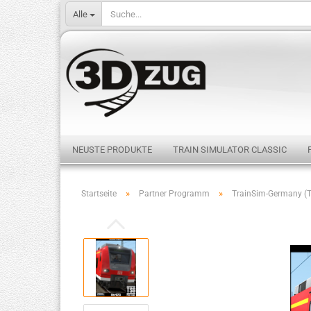
Alle
NEUSTE PRODUKTE
TRAIN SIMULATOR CLASSIC
»
»
Startseite
Partner Programm
TrainSim-Germany (T