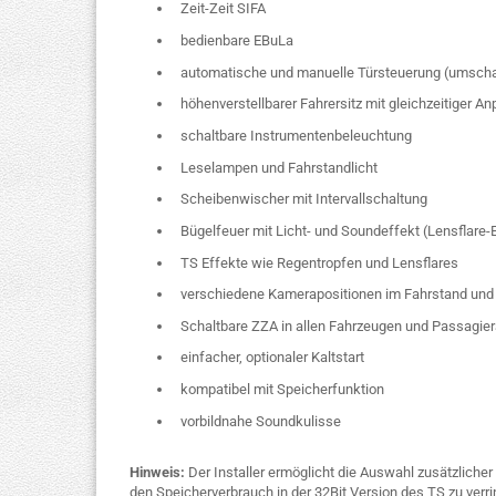
Zeit-Zeit SIFA
bedienbare EBuLa
automatische und manuelle Türsteuerung (umscha
höhenverstellbarer Fahrersitz mit gleichzeitiger 
schaltbare Instrumentenbeleuchtung
Leselampen und Fahrstandlicht
Scheibenwischer mit Intervallschaltung
Bügelfeuer mit Licht- und Soundeffekt (Lensflare-
TS Effekte wie Regentropfen und Lensflares
verschiedene Kamerapositionen im Fahrstand und
Schaltbare ZZA in allen Fahrzeugen und Passagie
einfacher, optionaler Kaltstart
kompatibel mit Speicherfunktion
vorbildnahe Soundkulisse
Hinweis:
Der Installer ermöglicht die Auswahl zusätzliche
den Speicherverbrauch in der 32Bit Version des TS zu verri