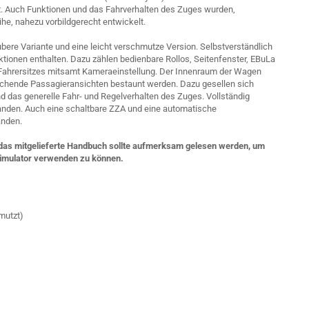
et. Auch Funktionen und das Fahrverhalten des Zuges wurden,
he, nahezu vorbildgerecht entwickelt.
ubere Variante und eine leicht verschmutze Version. Selbstverständlich
tionen enthalten. Dazu zählen bedienbare Rollos, Seitenfenster, EBuLa
 Fahrersitzes mitsamt Kameraeinstellung. Der Innenraum der Wagen
echende Passagieransichten bestaunt werden. Dazu gesellen sich
 das generelle Fahr- und Regelverhalten des Zuges. Vollständig
handen. Auch eine schaltbare ZZA und eine automatische
anden.
d das mitgelieferte Handbuch sollte aufmerksam gelesen werden, um
 Simulator verwenden zu können.
mutzt)