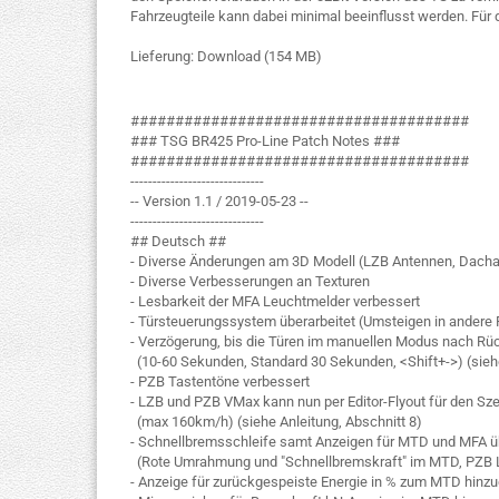
Fahrzeugteile kann dabei minimal beeinflusst werden. Für di
Lieferung: Download (154 MB)
######################################
### TSG BR425 Pro-Line Patch Notes ###
######################################
------------------------------
-- Version 1.1 / 2019-05-23 --
------------------------------
## Deutsch ##
- Diverse Änderungen am 3D Modell (LZB Antennen, Dach
- Diverse Verbesserungen an Texturen
- Lesbarkeit der MFA Leuchtmelder verbessert
- Türsteuerungssystem überarbeitet (Umsteigen in andere 
- Verzögerung, bis die Türen im manuellen Modus nach Rü
(10-60 Sekunden, Standard 30 Sekunden, <Shift+->) (siehe
- PZB Tastentöne verbessert
- LZB und PZB VMax kann nun per Editor-Flyout für den S
(max 160km/h) (siehe Anleitung, Abschnitt 8)
- Schnellbremsschleife samt Anzeigen für MTD und MFA üb
(Rote Umrahmung und "Schnellbremskraft" im MTD, PZB LM
- Anzeige für zurückgespeiste Energie in % zum MTD hinzu