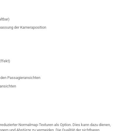
ltbar)
Anpassung der Kameraposition
Effekt)
 den Passagieransichten
ransichten
r reduzierter Normalmap-Texturen als Option. Dies kann dazu dienen,
ngern und Abstürze zu vermeiden. Die Qualität der sichtbaren