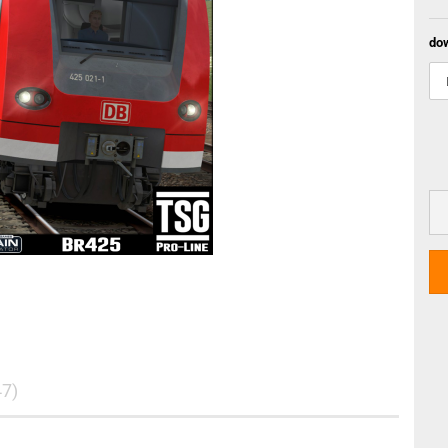
do
47)