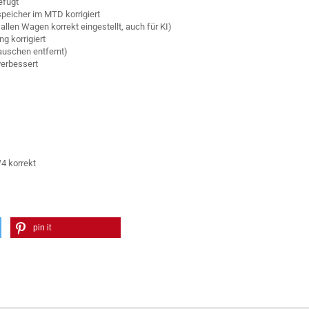
efügt
peicher im MTD korrigiert
allen Wagen korrekt eingestellt, auch für KI)
g korrigiert
auschen entfernt)
verbessert
4 korrekt
pin it