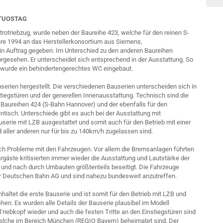
VTUOSTAG
ktrotriebzug, wurde neben der Baureihe 423, welche für den reinen S-
ahre 1994 an das Herstellerkonsortium aus Siemens,
 Auftrag gegeben. Im Unterschied zu den anderen Baureihen
orgesehen. Er unterscheidet sich entsprechend in der Ausstattung. So
f wurde ein behindertengerechtes WC eingebaut.
rien hergestellt. Die verschiedenen Bauserien unterscheiden sich in
tiegstüren und der generellen Innenausstattung. Technisch sind die
 Baureihen 424 (S-Bahn Hannover) und der ebenfalls für den
ntisch. Unterschiede gibt es auch bei der Ausstattung mit
userie mit LZB ausgestattet und somit auch für den Betrieb mit einer
ller anderen nur für bis zu 140km/h zugelassen sind.
ch Probleme mit den Fahrzeugen. Vor allem die Bremsanlagen führten
gäste kritisierten immer wieder die Ausstattung und Lautstärke der
nd nach durch Umbauten größtenteils beseitigt. Die Fahrzeuge
der Deutschen Bahn AG und sind nahezu bundesweit anzutreffen.
altet die erste Bauserie und ist somit für den Betrieb mit LZB und
n. Es wurden alle Details der Bauserie plausibel im Modell
riebkopf wieder und auch die festen Tritte an den Einstiegstüren sind
welche im Bereich München (REGIO Bayern) beheimatet sind. Der