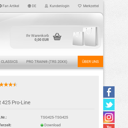
Fan Artikel
DE
Kundenlogin
Merkzettel
Ihr Warenkorb
0,00 EUR
 CLASSICS
PRO TRAIN® (TRS 20XX)
ÜBER UNS
rstellen
 425 Pro-Line
rt vergessen?
.Nr.:
TSG425-TSG425
ferzeit:
Download