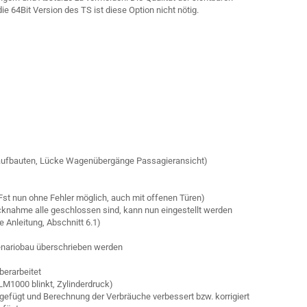
e 64Bit Version des TS ist diese Option nicht nötig.
aufbauten, Lücke Wagenübergänge Passagieransicht)
Fst nun ohne Fehler möglich, auch mit offenen Türen)
cknahme alle geschlossen sind, kann nun eingestellt werden
 Anleitung, Abschnitt 6.1)
zenariobau überschrieben werden
erarbeitet
1000 blinkt, Zylinderdruck)
gefügt und Berechnung der Verbräuche verbessert bzw. korrigiert