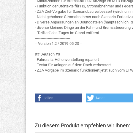
- Minuszeichen für Bremskraft kN-Anzeige im MTD hinzug
- Funktion der Störtexte für HS, Stromabnehmer und Feders
- ZZA Ziel-Vorgabe für Szenariobau verbessert (wird nun in 
- Nicht gehobene Stromabnehmer nach Szenario-Fortsetzun
- Diverse Anpassungen an Sounddateien (hauptsächlich R
- diverse kleinere Dinge an der Fahr- und Bremssteuerung 
- "Driften" des Zuges im Stand entfernt
------------------------------
-- Version 1.2 / 2019-05-23 --
------------------------------
## Deutsch ##
- Fahrersitz-Höhenverstellung repariert
- Textur für Anlagen auf dem Dach verbessert
- ZZA Vorgabe im Szenario funktioniert jetzt auch vom ETW
teilen
tweet
Zu diesem Produkt empfehlen wir Ihnen: