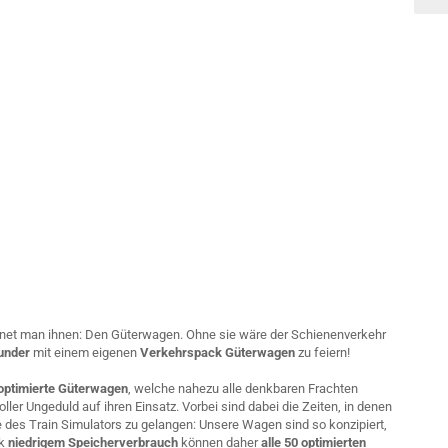
net man ihnen: Den Güterwagen. Ohne sie wäre der Schienenverkehr
under
mit einem eigenen
Verkehrspack Güterwagen
zu feiern!
optimierte Güterwagen
, welche nahezu alle denkbaren Frachten
oller Ungeduld auf ihren Einsatz. Vorbei sind dabei die Zeiten, in denen
 des Train Simulators zu gelangen: Unsere Wagen sind so konzipiert,
nk
niedrigem Speicherverbrauch
können daher
alle 50 optimierten