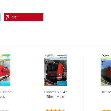
pin it
T: Nahe-
Fahrzeit Vol.42
Extraze
ess
'Rhein-Main'