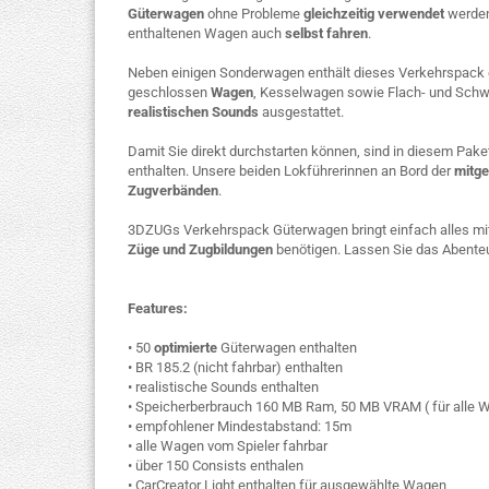
Güterwagen
ohne Probleme
gleichzeitig verwendet
werden
enthaltenen Wagen auch
selbst fahren
.
Neben einigen Sonderwagen enthält dieses Verkehrspack
geschlossen
Wagen
, Kesselwagen sowie Flach- und Sch
realistischen Sounds
ausgestattet.
Damit Sie direkt durchstarten können, sind in diesem Pake
enthalten. Unsere beiden Lokführerinnen an Bord der
mitge
Zugverbänden
.
3DZUGs Verkehrspack Güterwagen bringt einfach alles mi
Züge und Zugbildungen
benötigen. Lassen Sie das Abente
Features:
• 50
optimierte
Güterwagen enthalten
• BR 185.2 (nicht fahrbar) enthalten
• realistische Sounds enthalten
• Speicherberbrauch 160 MB Ram, 50 MB VRAM ( für alle W
• empfohlener Mindestabstand: 15m
• alle Wagen vom Spieler fahrbar
• über 150 Consists enthalen
• CarCreator Light enthalten für ausgewählte Wagen