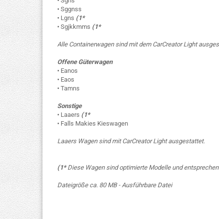
• Sgns
• Sggnss
• Lgns
(1*
• Sgjkkmms
(1*
Alle Containerwagen sind mit dem CarCreator Light ausgest
Offene Güterwagen
• Eanos
• Eaos
• Tamns
Sonstige
• Laaers
(1*
• Falls Makies Kieswagen
Laaers Wagen sind mit CarCreator Light ausgestattet.
(1*
Diese Wagen sind optimierte Modelle und entsprechen
Dateigröße ca. 80 MB - Ausführbare Datei