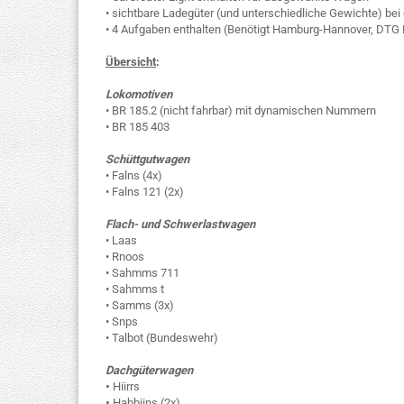
• sichtbare Ladegüter (und unterschiedliche Gewichte) be
• 4 Aufgaben enthalten (Benötigt Hamburg-Hannover, DT
Übersicht
:
Lokomotiven
• BR 185.2 (nicht fahrbar) mit dynamischen Nummern
• BR 185 403
Schüttgutwagen
• Falns (4x)
• Falns 121 (2x)
Flach- und Schwerlastwagen
• Laas
• Rnoos
• Sahmms 711
• Sahmms t
• Samms (3x)
• Snps
• Talbot (Bundeswehr)
Dachgüterwagen
•
Hiirrs
•
Habbiins (2x)