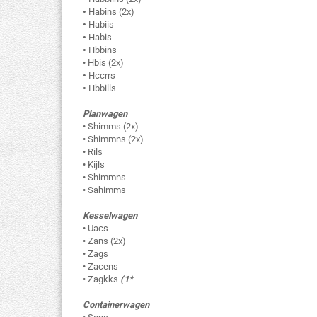
•
Habins (2x)
•
Habiis
•
Habis
•
Hbbins
• Hbis (2x)
•
Hccrrs
•
Hbbills
Planwagen
• Shimms (2x)
• Shimmns (2x)
• Rils
• Kijls
• Shimmns
• Sahimms
Kesselwagen
• Uacs
• Zans (2x)
• Zags
• Zacens
• Zagkks
(1*
Containerwagen