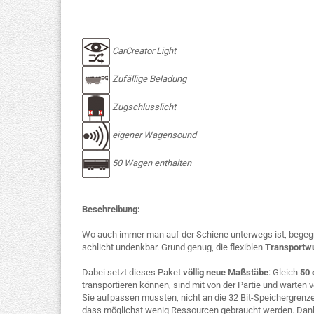
CarCreator Light
Zufällige Beladung
Zugschlusslicht
eigener Wagensound
50 Wagen enthalten
Beschreibung:
Wo auch immer man auf der Schiene unterwegs ist, begeg
schlicht undenkbar. Grund genug, die flexiblen
Transportw
Dabei setzt dieses Paket
völlig neue Maßstäbe
: Gleich
50 
transportieren können, sind mit von der Partie und warten v
Sie aufpassen mussten, nicht an die 32 Bit-Speichergrenze
dass möglichst wenig Ressourcen gebraucht werden. Da