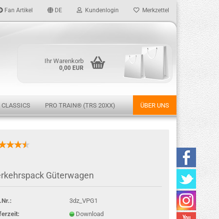
Fan Artikel
DE
Kundenlogin
Merkzettel
Ihr Warenkorb
0,00 EUR
 CLASSICS
PRO TRAIN® (TRS 20XX)
ÜBER UNS
rstellen
rkehrspack Güterwagen
rt vergessen?
.Nr.:
3dz_VPG1
ferzeit:
Download