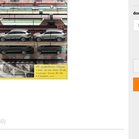
do
50)