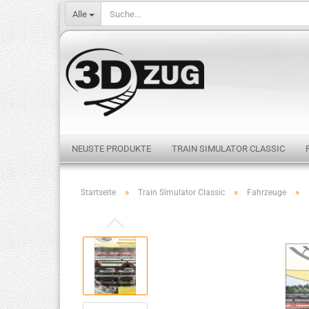
Alle
NEUSTE PRODUKTE
TRAIN SIMULATOR CLASSIC
»
»
»
Startseite
Train Simulator Classic
Fahrzeuge