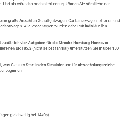
! Und als wäre das noch nicht genug, können Sie sämtliche der
 eine
große Anzahl
an Schüttgutwagen, Containerwagen, offenen und
werlastwagen
.
Alle Wagentypen wurden dabei mit
individuellen
t zusätzlich
vier Aufgaben für die Strecke Hamburg-Hannover
lieferten BR 185.2
(nicht selbst fahrbar) unterstützen Sie in
über 150
t, was Sie zum
Start in den Simulator
und für
abwechslungsreiche
uer beginnen!
agen gleichzeitig bei 1440p)