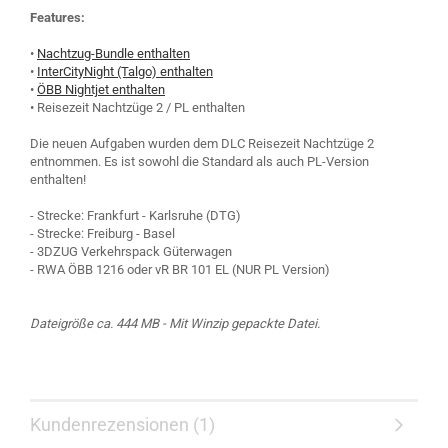
Features:
•
Nachtzug-Bundle enthalten
•
InterCityNight (Talgo) enthalten
•
ÖBB Nightjet enthalten
• Reisezeit Nachtzüge 2 / PL enthalten
Die neuen Aufgaben wurden dem DLC Reisezeit Nachtzüge 2
entnommen. Es ist sowohl die Standard als auch PL-Version
enthalten!
- Strecke: Frankfurt - Karlsruhe (DTG)
- Strecke: Freiburg - Basel
- 3DZUG Verkehrspack Güterwagen
- RWA ÖBB 1216 oder vR BR 101 EL (NUR PL Version)
Dateigröße ca. 444 MB - Mit Winzip gepackte Datei.
Kundenrezensionen (1)