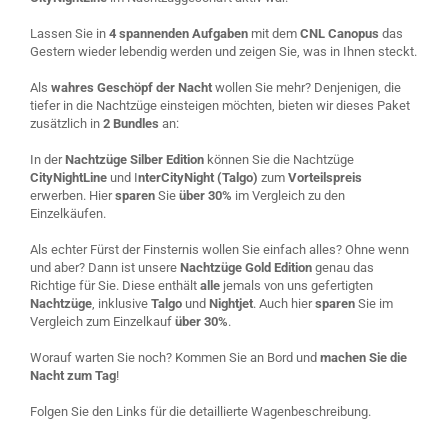
Lassen Sie in
4 spannenden Aufgaben
mit dem
CNL Canopus
das
Gestern wieder lebendig werden und zeigen Sie, was in Ihnen steckt.
Als
wahres Geschöpf der Nacht
wollen Sie mehr? Denjenigen, die
tiefer in die Nachtzüge einsteigen möchten, bieten wir dieses Paket
zusätzlich in
2 Bundles
an:
In der
Nachtzüge Silber Edition
können Sie die Nachtzüge
CityNightLine
und I
nterCityNight (Talgo)
zum
Vorteilspreis
erwerben. Hier
sparen
Sie
über 30%
im Vergleich zu den
Einzelkäufen.
Als echter Fürst der Finsternis wollen Sie einfach alles? Ohne wenn
und aber? Dann ist unsere
Nachtzüge Gold Edition
genau das
Richtige für Sie. Diese enthält
alle
jemals von uns gefertigten
Nachtzüge
, inklusive
Talgo
und
Nightjet
. Auch hier
sparen
Sie im
Vergleich zum Einzelkauf
über 30%
.
Worauf warten Sie noch? Kommen Sie an Bord und
machen Sie die
Nacht zum Tag
!
Folgen Sie den Links für die detaillierte Wagenbeschreibung.