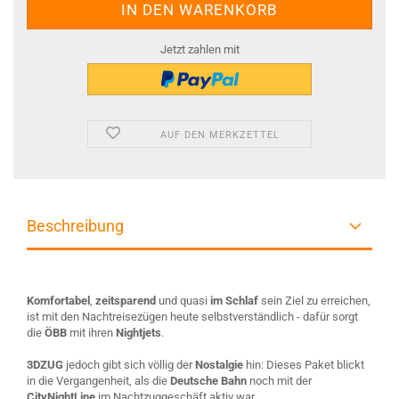
Jetzt zahlen mit
AUF DEN MERKZETTEL
Beschreibung
Komfortabel
,
zeitsparend
und quasi
im Schlaf
sein Ziel zu erreichen,
ist mit den Nachtreisezügen heute selbstverständlich - dafür sorgt
die
ÖBB
mit ihren
Nightjets
.
3DZUG
jedoch gibt sich völlig der
Nostalgie
hin: Dieses Paket blickt
in die Vergangenheit, als die
Deutsche Bahn
noch mit der
CityNightLine
im Nachtzuggeschäft aktiv war.