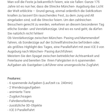
Man soll die Feste ja bekanntlich feiern, wie sie fallen: Ganze 175
Jahre ist es nun her, dass die Strecke München- Augsburg das Licht
der Welt erblickte – Grund genug, einmal ordentlich die Sektkorken
knallen zu lassen! Ein rauschendes Fest, zu dem Jung und Alt
eingeladen sind, soll die Strecke feiern. Um den zahlreichen
Besuchern gerecht zu werden, verkehren an diesem besonderen Tag
etliche Sonder- und Verstärkerzüge. Und wo es rund geht, da dürfen
Sie natürlich nicht fehlen!
Ob Verstärkerzüge zwischen München- Pasing und Mammendorf
fahren, ob Sonderzüge auf der Schnellfahrstrecke befördern oder,
als größtes Highlight des Tages, eine Parallelfahrt mit zwei ICE 3 von
Augsburg nach München- Pasing durchführen:
Meistern Sie den Spagat zwischen betrieblicher Achtsamkeit und
Feierlaune und bereiten Sie Ihren Fahrgästen in 6 spannenden
Aufgaben als Gastgeber-Lokführer eine unvergessliche Zugfahrt.
Features:
- 6 spannende Aufgaben (Laufzeit ca. 240min)
- 2 Wendezugaufgaben
- animierte Tiere
- Zugdurchsagen
- Fahrdienstleitung
- zusätzliche 3D-Objekte
- ICE 3 Parallelfahrt