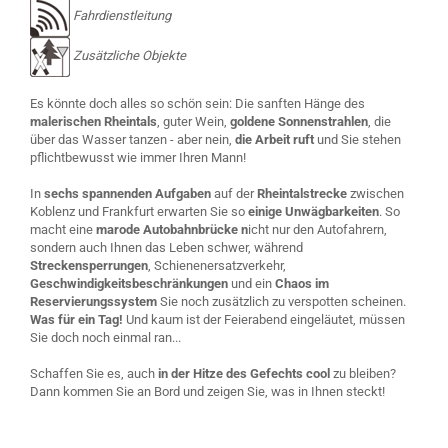
Fahrdienstleitung
Zusätzliche Objekte
Es könnte doch alles so schön sein: Die sanften Hänge des
malerischen Rheintals
, guter Wein,
goldene Sonnenstrahlen
, die
über das Wasser tanzen - aber nein,
die Arbeit ruft
und Sie stehen
pflichtbewusst wie immer Ihren Mann!
In
sechs spannenden Aufgaben
auf der
Rheintalstrecke
zwischen
Koblenz und Frankfurt erwarten Sie so
einige Unwägbarkeiten
. So
macht eine
marode Autobahnbrücke n
icht nur den Autofahrern,
sondern auch Ihnen das Leben schwer, während
Streckensperrungen
, Schienenersatzverkehr,
Geschwindigkeitsbeschränkungen
und ein
Chaos im
Reservierungssystem
Sie noch zusätzlich zu verspotten scheinen.
Was für ein Tag!
Und kaum ist der Feierabend eingeläutet, müssen
Sie doch noch einmal ran...
Schaffen Sie es, auch
in der Hitze des Gefechts cool
zu bleiben?
Dann kommen Sie an Bord und zeigen Sie, was in Ihnen steckt!