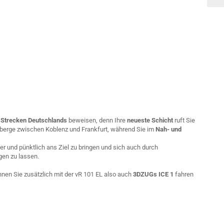
 Strecken Deutschlands
beweisen, denn Ihre
neueste Schicht
ruft Sie
nberge zwischen Koblenz und Frankfurt, während Sie im
Nah- und
her und pünktlich ans Ziel zu bringen und sich auch durch
gen zu lassen.
nen Sie zusätzlich mit der vR 101 EL also auch
3DZUGs ICE 1
fahren