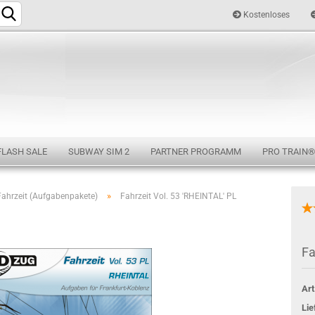
Kostenloses
Sprache auswählen
FLASH SALE
SUBWAY SIM 2
PARTNER PROGRAMM
PRO TRAIN®
»
Fahrzeit (Aufgabenpakete)
Fahrzeit Vol. 53 'RHEINTAL' PL
Konto e
Fa
Passwo
Art
Lie