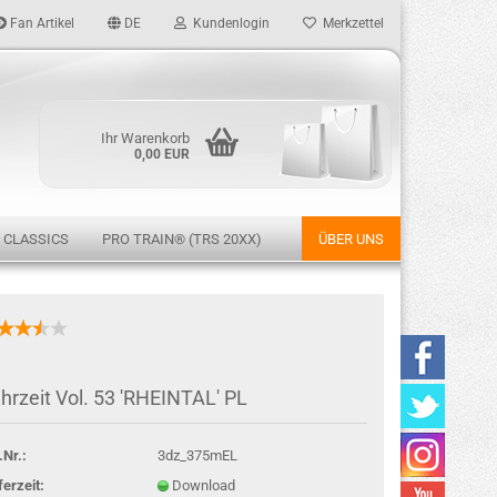
Fan Artikel
DE
Kundenlogin
Merkzettel
Ihr Warenkorb
0,00 EUR
 CLASSICS
PRO TRAIN® (TRS 20XX)
ÜBER UNS
rstellen
hrzeit Vol. 53 'RHEINTAL' PL
rt vergessen?
.Nr.:
3dz_375mEL
ferzeit:
Download