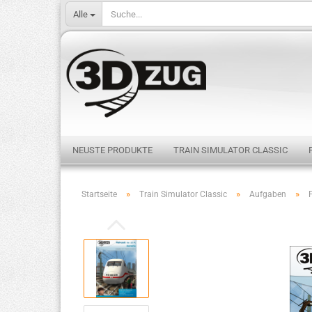
Alle
NEUSTE PRODUKTE
TRAIN SIMULATOR CLASSIC
»
»
»
Startseite
Train Simulator Classic
Aufgaben