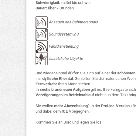
Schwierigkeit:
mittel bis schwer
Dauer:
über 7 Stunden
Ansagen des Bahnpersonals
Soundsystem 2.0
Fahrdienstleitung
Zusätzliche Objekte
Und wieder einmal dürfen Sie sich auf einer der
schönsten
ins
idyllische Rheintal
. Genießen Sie die malerischen Wei
Fernverkehr
Ihren Mann stehen.
In
sechs brandneuen Aufgaben
gilt es, Ihre Fahrgäste sic
Verzögerungen im Betriebsablauf
nicht aus dem Takt brin
Sie wollen
mehr Abwechslung
? In der
ProLine-Version
kön
und dabei dem
ICE 4
begegnen.
Kommen Sie an Bord und legen Sie los!