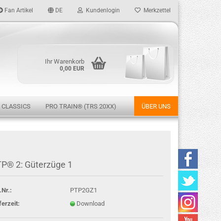
Fan Artikel
DE
Kundenlogin
Merkzettel
Ihr Warenkorb
0,00 EUR
 CLASSICS
PRO TRAIN® (TRS 20XX)
ÜBER UNS
rstellen
P® 2: Güterzüge 1
rt vergessen?
.Nr.:
PTP2GZ1
ferzeit:
Download