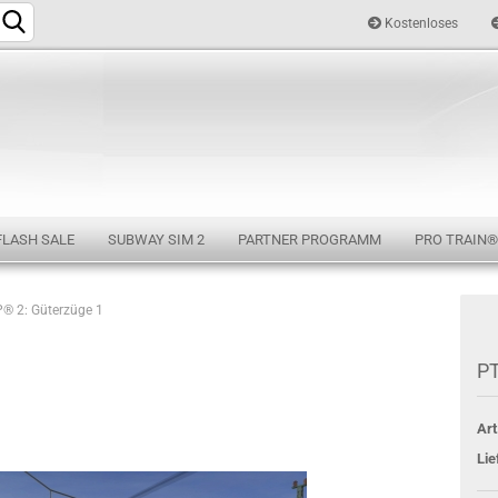
Kostenloses
Sprache auswählen
FLASH SALE
SUBWAY SIM 2
PARTNER PROGRAMM
PRO TRAIN®
® 2: Güterzüge 1
Konto e
PT
Passwo
Art
Lie