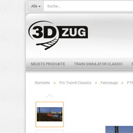
Alle
NEUSTE PRODUKTE
TRAIN SIMULATOR CLASSIC
»
»
»
Startseite
Pro Train® Classics
Fahrzeuge
PTP