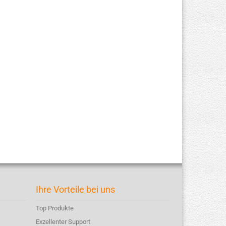
Ihre Vorteile bei uns
Top Produkte
Exzellenter Support