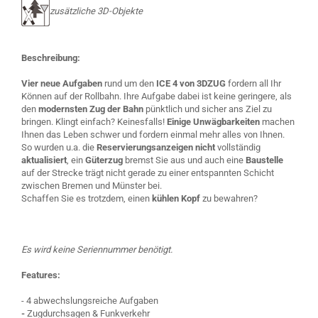
zusätzliche 3D-Objekte
Beschreibung:
Vier neue Aufgaben
rund um den
ICE 4 von 3DZUG
fordern all Ihr
Können auf der Rollbahn. Ihre Aufgabe dabei ist keine geringere, als
den
modernsten Zug der Bahn
pünktlich und sicher ans Ziel zu
bringen. Klingt einfach? Keinesfalls!
Einige Unwägbarkeiten
machen
Ihnen das Leben schwer und fordern einmal mehr alles von Ihnen.
So wurden u.a. die
Reservierungsanzeigen nicht
vollständig
aktualisiert
, ein
Güterzug
bremst Sie aus und auch eine
Baustelle
auf der Strecke trägt nicht gerade zu einer entspannten Schicht
zwischen Bremen und Münster bei.
Schaffen Sie es trotzdem, einen
kühlen Kopf
zu bewahren?
Es wird keine Seriennummer benötigt.
Features:
- 4 abwechslungsreiche Aufgaben
-
Zugdurchsagen & Funkverkehr