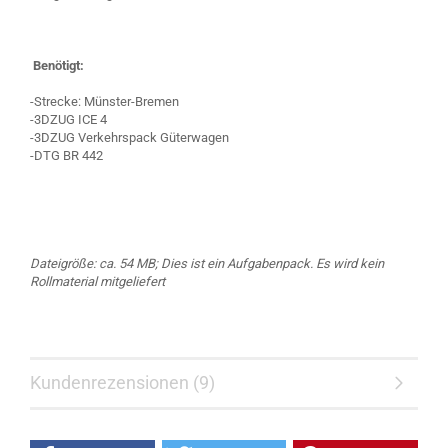
Benötigt:
-Strecke: Münster-Bremen
-3DZUG ICE 4
-3DZUG Verkehrspack Güterwagen
-DTG BR 442
Dateigröße: ca. 54 MB; Dies ist ein Aufgabenpack. Es wird kein
Rollmaterial mitgeliefert
Kundenrezensionen (9)