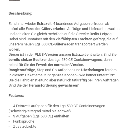
Beschreibung:
Es ist mal wieder
Extrazeit
: 4 brandneue Aufgaben erfreuen ab
sofort alle
Fans des Güterverkehrs
. Aufträge und Lieferanten warten
und schicken Sie gleich mehrfach auf die Strecke Berlin-Leipzig.
Dabei sind Container mit den
vielfältigsten Frachten
gefragt, die auf
unserem neuen
Lgs 580 CE-Güterwagen
transportiert werden
wollen.
Dieser ist in der
PLUS-Version
unserer Extrazeit enthalten. Sind Sie
bereits stolzer Besitzer
des Lgs 580 CE-Containerwagens, dann
reicht für Sie der Erwerb der
normalen Version.
Rangieraufträge
, Stop and Go-Aufgaben und
Überholungen
fordern
in diesem Paket erneut Ihr ganzes Können - wie immer unterstützt
Sie die Fahrdienstleitung aber natürlich tatkräftig bei Ihren Aufträgen.
Sind Sie
der Herausforderung gewachsen
?
Features:
- 4 Extrazeit-Aufgaben für den Lgs 580 CE-Containerwagen
(Schwierigkeitsgrad mittel bis schwer)
- 3 Aufgaben (Lgs 580 CE) enthalten
- Funksprüche
- Zusatzobjekte