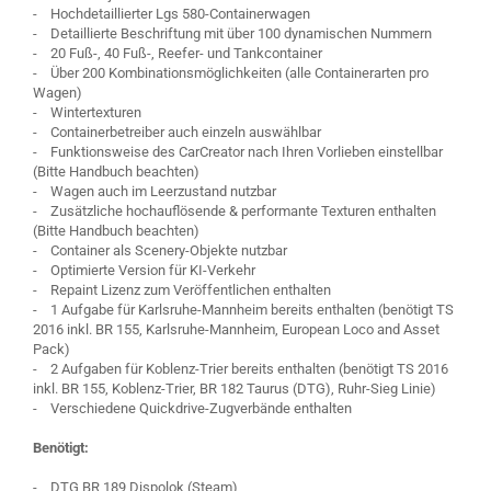
- Hochdetaillierter Lgs 580-Containerwagen
- Detaillierte Beschriftung mit über 100 dynamischen Nummern
- 20 Fuß-, 40 Fuß-, Reefer- und Tankcontainer
- Über 200 Kombinationsmöglichkeiten (alle Containerarten pro
Wagen)
- Wintertexturen
- Containerbetreiber auch einzeln auswählbar
- Funktionsweise des CarCreator nach Ihren Vorlieben einstellbar
(Bitte Handbuch beachten)
- Wagen auch im Leerzustand nutzbar
- Zusätzliche hochauflösende & performante Texturen enthalten
(Bitte Handbuch beachten)
- Container als Scenery-Objekte nutzbar
- Optimierte Version für KI-Verkehr
- Repaint Lizenz zum Veröffentlichen enthalten
- 1 Aufgabe für Karlsruhe-Mannheim bereits enthalten (benötigt TS
2016 inkl. BR 155, Karlsruhe-Mannheim, European Loco and Asset
Pack)
- 2 Aufgaben für Koblenz-Trier bereits enthalten (benötigt TS 2016
inkl. BR 155, Koblenz-Trier, BR 182 Taurus (DTG), Ruhr-Sieg Linie)
- Verschiedene Quickdrive-Zugverbände enthalten
Benötigt:
- DTG BR 189 Dispolok (Steam)