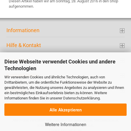
Diesen Artikel haben wir am Sonntag, 28. August 2016 in den Shop
aufgenommen.
Informationen
Hilfe & Kontakt
Ihr Konto
Diese Webseite verwendet Cookies und andere
Technologien
Kontaktdaten
Wir verwenden Cookies und ähnliche Technologien, auch von
Drittanbietern, um die ordentliche Funktionsweise der Website zu
gewährleisten, die Nutzung unseres Angebotes zu analysieren und Ihnen
Zahlung
ein bestmögliches Einkaufserlebnis bieten zu können. Weitere
Informationen finden Sie in unserer
Datenschutzerklärung
.
Alle Akzeptieren
Alle Preise verstehen sich inklusive der gesetzlichen Mehrwertsteuer,
Weitere Informationen
soweit nicht anders gekennzeichnet.
Cookie Einstellungen