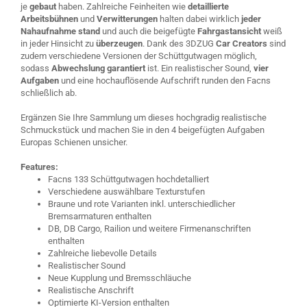
je
gebaut
haben. Zahlreiche Feinheiten wie
detaillierte
Arbeitsbühnen
und
Verwitterungen
halten dabei wirklich
jeder
Nahaufnahme stand
und auch die beigefügte
Fahrgastansicht
weiß
in jeder Hinsicht zu
überzeugen
. Dank des 3DZUG
Car Creators
sind
zudem verschiedene Versionen der Schüttgutwagen möglich,
sodass
Abwechslung garantiert
ist. Ein realistischer Sound,
vier
Aufgaben
und eine hochauflösende Aufschrift runden den Facns
schließlich ab.
Ergänzen Sie Ihre Sammlung um dieses hochgradig realistische
Schmuckstück und machen Sie in den 4 beigefügten Aufgaben
Europas Schienen unsicher.
Features:
Facns 133 Schüttgutwagen hochdetalliert
Verschiedene auswählbare Texturstufen
Braune und rote Varianten inkl. unterschiedlicher
Bremsarmaturen enthalten
DB, DB Cargo, Railion und weitere Firmenanschriften
enthalten
Zahlreiche liebevolle Details
Realistischer Sound
Neue Kupplung und Bremsschläuche
Realistische Anschrift
Optimierte KI-Version enthalten