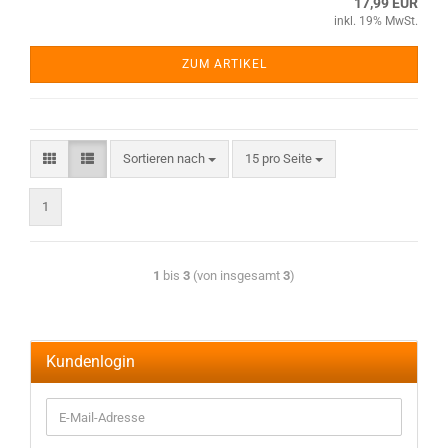
17,99 EUR
inkl. 19% MwSt.
ZUM ARTIKEL
Sortieren nach
15 pro Seite
1
1
bis
3
(von insgesamt
3
)
Kundenlogin