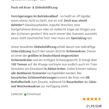
Pack mit Kran- & Einheitshilfszug
Verzögerungen im Betriebsablauf
- so heißt es oft lapidar,
wenn etwas nicht so läuft, wie es soll.
Doch was steckt
dahinter?
Gleisbauarbeiten, kaputte Weichen, eine
festgefahrene Bremse oder ist vielleicht sogar ein Wagen aus
den Schienen geraten? Wie auch immer das Szenario aussieht,
eines steht zweifelsfrei fest: Hier muss ein
Spezialzug
ran!
Unser bewährter
Einheitshilfszug
erhält darum nun tatkräftige
Unterstützung
durch den neuen 3DZUG-
Schienenkran
. Dieser
ist einer der
größten in Deutschland eingesetzten
Schienenkräne
und ein richtiges Schwergewicht: Er bringt über
100 Tonnen
auf die Waage und kann nun endlich auch im Train
Simulator am Einsatzort
in Aktion treten
. Dabei können nahezu
alle denkbaren Szenarien
nachgebildet werden: Bei
havarierten Schienenfahrzeugen
kommt der Kran von
DB
Notfalltechnik
zum Einsatz, während für
Bauarbeiten
der
Gleis-
und Weichenbaukran
zur Verfügung steht.
Lieferzeit:
Download
21,95 EUR