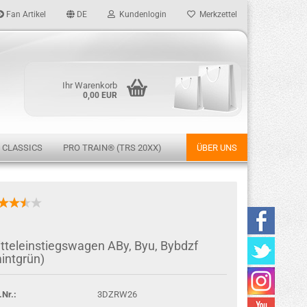
Fan Artikel
DE
Kundenlogin
Merkzettel
Ihr Warenkorb
0,00 EUR
 CLASSICS
PRO TRAIN® (TRS 20XX)
ÜBER UNS
rstellen
tteleinstiegswagen ABy, Byu, Bybdzf
rt vergessen?
intgrün)
.Nr.:
3DZRW26