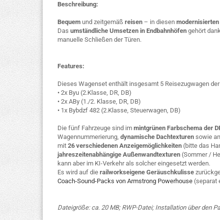
Beschreibung:
Bequem
und zeitgemäß
reisen
– in diesen
modernisierten
Das
umständliche Umsetzen in Endbahnhöfen
gehört dan
manuelle Schließen der Türen.
Features:
Dieses Wagenset enthält insgesamt 5 Reisezugwagen der
• 2x Byu (2.Klasse, DR, DB)
• 2x ABy (1./2. Klasse, DR, DB)
• 1x Bybdzf 482 (2.Klasse, Steuerwagen, DB)
Die fünf Fahrzeuge sind im
mintgrünen Farbschema der D
Wagennummerierung,
dynamische Dachtexturen
sowie an
mit
26 verschiedenen Anzeigemöglichkeiten
(bitte das Ha
jahreszeitenabhängige Außenwandtexturen
(Sommer / Herb
kann aber im KI-Verkehr als solcher eingesetzt werden.
Es wird auf die
railworkseigene Geräuschkulisse
zurückgeg
Coach-Sound-Packs von Armstrong Powerhouse
(separat e
Dateigröße: ca. 20 MB; RWP-Datei; Installation über den 