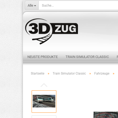
Alle
NEUSTE PRODUKTE
TRAIN SIMULATOR CLASSIC
»
»
»
Startseite
Train Simulator Classic
Fahrzeuge