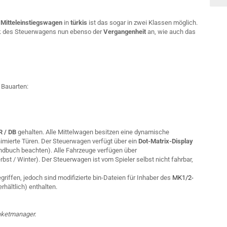
 Mitteleinstiegswagen
in
türkis
ist das sogar in zwei Klassen möglich.
k des Steuerwagens nun ebenso der
Vergangenheit
an, wie auch das
 Bauarten:
R / DB
gehalten. Alle Mittelwagen besitzen eine dynamische
imierte Türen. Der Steuerwagen verfügt über ein
Dot-Matrix-Display
ndbuch beachten). Alle Fahrzeuge verfügen über
st / Winter). Der Steuerwagen ist vom Spieler selbst nicht fahrbar,
riffen, jedoch sind modifizierte bin-Dateien für Inhaber des
MK1/2-
rhältlich) enthalten.
Paketmanager.