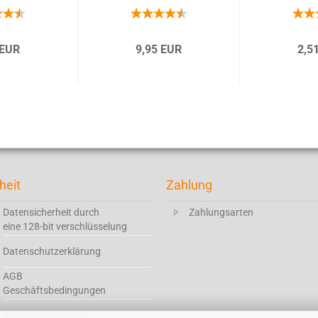
 EUR
9,95 EUR
2,5
heit
Zahlung
Datensicherheit durch
Zahlungsarten
eine 128-bit verschlüsselung
Datenschutzerklärung
AGB
Geschäftsbedingungen
Widerrufsbelehrung