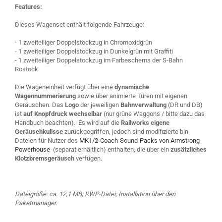
Features:
Dieses Wagenset enthält folgende Fahrzeuge:
- 1 zweiteiliger Doppelstockzug in Chromoxidgrün
- 1 zweiteiliger Doppelstockzug in Dunkelgrün mit Graffiti
- 1 zweiteiliger Doppelstockzug im Farbeschema der S-Bahn
Rostock
Die Wageneinheit verfügt über eine
dynamische
Wagennummerierung
sowie über animierte Türen mit eigenen
Geräuschen. Das
Logo
der jeweiligen
Bahnverwaltung
(DR und DB)
ist
auf Knopfdruck wechselbar
(nur grüne Waggons / bitte dazu das
Handbuch beachten). Es wird auf die
Railworks eigene
Geräuschkulisse
zurückgegriffen, jedoch sind modifizierte bin-
Dateien für Nutzer des
MK1/2-Coach-Sound-Packs von Armstrong
Powerhouse
(separat erhältlich) enthalten, die über ein
zusätzliches
Klotzbremsgeräusch
verfügen.
Dateigröße: ca. 12,1 MB; RWP-Datei; Installation über den
Paketmanager.