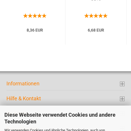
8,36 EUR
6,68 EUR
Informationen
Hilfe & Kontakt
Ihr Konto
Diese Webseite verwendet Cookies und andere
Technologien
Kontaktdaten
Wir verwenden Cookies und ähnliche Technologien, auch von