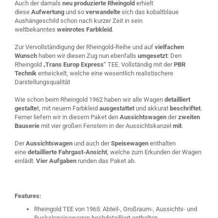
Auch der damals
neu produzierte Rheingold
erhielt
diese
Aufwertung
und so
verwandelte
sich das kobaltblaue
Aushängeschild schon nach kurzer Zeit in sein
weltbekanntes
weinrotes Farbkleid
.
Zur Vervollständigung der Rheingold-Reihe und auf
vielfachen
Wunsch
haben wir diesen Zug nun ebenfalls
umgesetzt
: Den
Rheingold „
Trans Europ Express
“ TEE. Vollständig mit der
PBR
Technik
entwickelt, welche eine wesentlich realistischere
Darstellungsqualität
Wie schon beim Rheingold 1962 haben wir alle Wagen
detailliert
gestalte
t, mit neuem Farbkleid
ausgestattet
und akkurat
beschriftet
.
Ferner liefern wir in diesem Paket den
Aussichtswagen
der
zweiten
Bauserie
mit vier großen Fenstern in der Aussichtskanzel
mit
.
Der
Aussichtswagen
und auch der
Speisewagen
enthalten
eine
detaillierte Fahrgast-Ansicht
, welche zum Erkunden der Wagen
einlädt.
Vier Aufgaben
runden das Paket ab.
Features:
Rheingold TEE von 1965: Abteil-, Großraum-, Aussichts- und
Buckelspeisewagen hochdetailliert enthalten