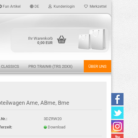
Fan Artikel
DE
Kundenlogin
Merkzettel
Ihr Warenkorb
0,00 EUR
 CLASSICS
PRO TRAIN® (TRS 20XX)
ÜBER UNS
rstellen
teilwagen Ame, ABme, Bme
rt vergessen?
.Nr.:
3DZRW20
ferzeit:
Download