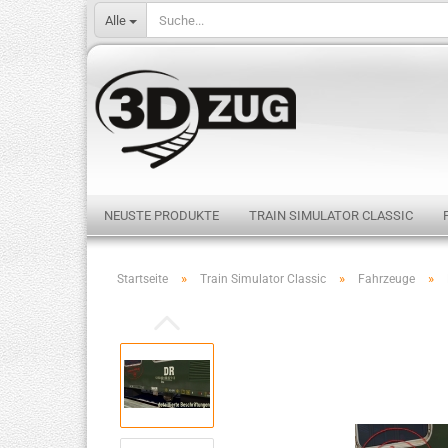
Alle
NEUSTE PRODUKTE
TRAIN SIMULATOR CLASSIC
»
»
»
Startseite
Train Simulator Classic
Fahrzeuge