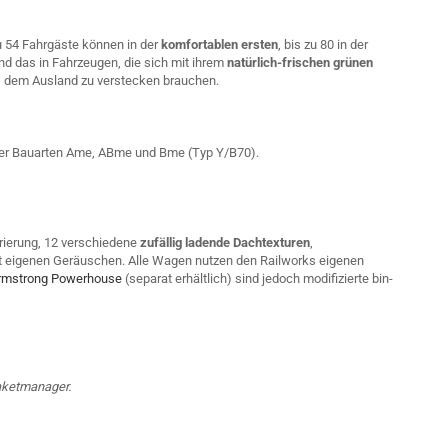
zu 54 Fahrgäste können in der
komfortablen ersten
, bis zu 80 in der
nd das in Fahrzeugen, die sich mit ihrem
natürlich-frischen grünen
s dem Ausland zu verstecken brauchen.
er Bauarten Ame, ABme und Bme (Typ Y/B70).
ierung, 12 verschiedene
zufällig ladende Dachtexturen
,
t eigenen Geräuschen. Alle Wagen nutzen den Railworks eigenen
rmstrong Powerhouse
(separat erhältlich) sind jedoch modifizierte bin-
Paketmanager.