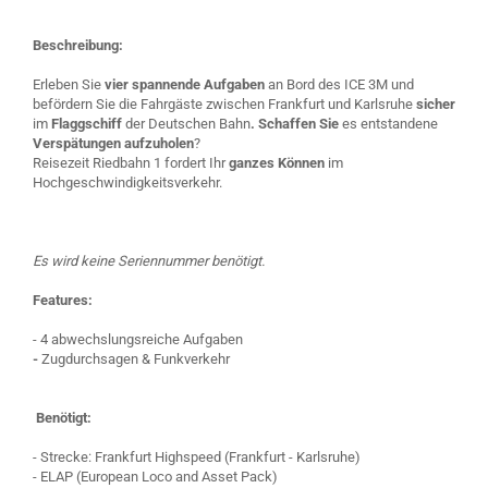
Beschreibung:
Erleben Sie
vier spannende Aufgaben
an Bord des ICE 3M und
befördern Sie die Fahrgäste zwischen Frankfurt und Karlsruhe
sicher
im
Flaggschiff
der Deutschen Bahn
. Schaffen Sie
es entstandene
Verspätungen aufzuholen
?
Reisezeit Riedbahn 1 fordert Ihr
ganzes Können
im
Hochgeschwindigkeitsverkehr.
Es wird keine Seriennummer benötigt.
Features:
- 4 abwechslungsreiche Aufgaben
-
Zugdurchsagen & Funkverkehr
Benötigt:
- Strecke: Frankfurt Highspeed (Frankfurt - Karlsruhe)
- ELAP (European Loco and Asset Pack)