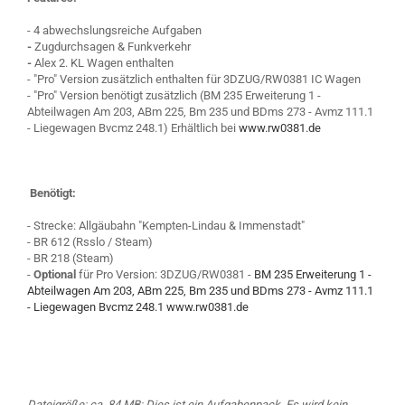
- 4 abwechslungsreiche Aufgaben
-
Zugdurchsagen & Funkverkehr
-
Alex 2. KL Wagen enthalten
- "Pro" Version zusätzlich enthalten für 3DZUG/RW0381 IC Wagen
- "Pro" Version benötigt zusätzlich (BM 235 Erweiterung 1 -
Abteilwagen Am 203, ABm 225, Bm 235 und BDms 273 - Avmz 111.1
- Liegewagen Bvcmz 248.1) Erhältlich bei
www.rw0381.de
Benötigt:
- Strecke: Allgäubahn "Kempten-Lindau & Immenstadt"
- BR 612 (Rsslo / Steam)
- BR 218 (Steam)
-
Optional
für Pro Version: 3DZUG/RW0381 -
BM 235 Erweiterung 1
-
Abteilwagen Am 203, ABm 225, Bm 235 und BDms 273
- Avmz 111.1
- Liegewagen Bvcmz 248.1
www.rw0381.de
Dateigröße: ca. 84 MB; Dies ist ein Aufgabenpack. Es wird kein