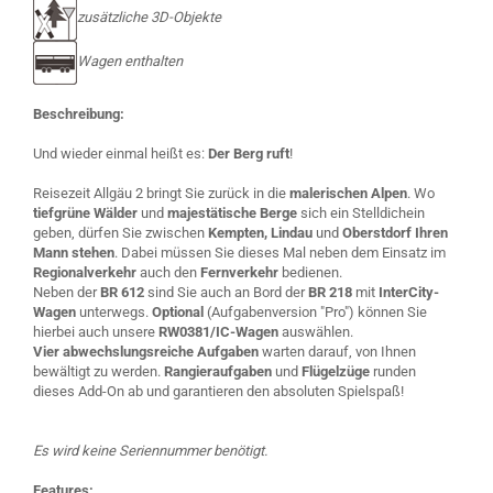
zusätzliche 3D-Objekte
Wagen enthalten
Beschreibung:
Und wieder einmal heißt es:
Der Berg ruft
!
Reisezeit Allgäu 2 bringt Sie zurück in die
malerischen Alpen
. Wo
tiefgrüne Wälder
und
majestätische Berge
sich ein Stelldichein
geben, dürfen Sie zwischen
Kempten, Lindau
und
Oberstdorf Ihren
Mann stehen
. Dabei müssen Sie dieses Mal neben dem Einsatz im
Regionalverkehr
auch den
Fernverkehr
bedienen.
Neben der
BR 612
sind Sie auch an Bord der
BR 218
mit
InterCity-
Wagen
unterwegs.
Optional
(Aufgabenversion "Pro") können Sie
hierbei auch unsere
RW0381/IC-Wagen
auswählen.
Vier abwechslungsreiche Aufgaben
warten darauf, von Ihnen
bewältigt zu werden.
Rangieraufgaben
und
Flügelzüge
runden
dieses Add-On ab und garantieren den absoluten Spielspaß!
Es wird keine Seriennummer benötigt.
Features: