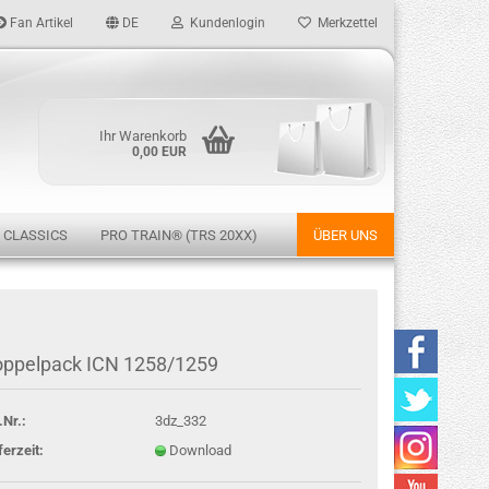
Fan Artikel
DE
Kundenlogin
Merkzettel
Ihr Warenkorb
0,00 EUR
 CLASSICS
PRO TRAIN® (TRS 20XX)
ÜBER UNS
rstellen
ppelpack ICN 1258/1259
rt vergessen?
.Nr.:
3dz_332
ferzeit:
Download