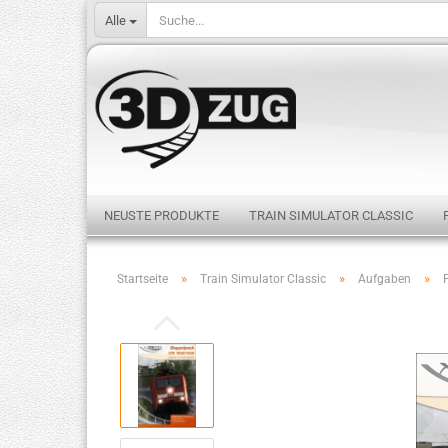
Alle
NEUSTE PRODUKTE
TRAIN SIMULATOR CLASSIC
»
»
»
Startseite
Train Simulator Classic
Aufgaben