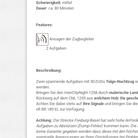
Schwierigkeit:
mittel
Dauer
: ca. 80 Minuten
Features:
Ansagen der Zugbegleiter
2 Aufgaben
Beschreibung:
Zwei spannende Aufgaben mit 3DZUGs
Talgo-Nachtzug
wa
werden.
Bringen Sie den InterCityNight 1258 durch
malerische Lan
Rückweg auf dem CNL 1259 aus
welchem Holz Sie geschn
Achten Sie dabei stets auf
Ihre Signale
und bringen Sie di
vR BR 189 EL zur Verfügung.
Achtung:
Die Strecke Freiburg-Basel hat sehr hohe Anforde
Aufgaben zu Abstürzen (Dump-Fehler) kommen kann. Die A
keine Garantie gegeben werden dass diese mit den höchste
eventuelle Anpassungen an Ihren Einstellungen bei Proble