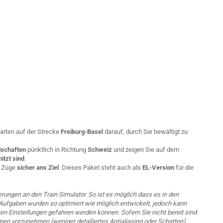
rten auf der Strecke
Freiburg-Basel
darauf, durch Sie bewältigt zu
dschaften
pünktlich in Richtung
Schweiz
und zeigen Sie auf dem
itzt sind
.
e Züge
sicher ans Ziel
. Dieses Paket steht auch als
EL-Version
für die
rungen an den Train Simulator. So ist es möglich dass es in den
ufgaben wurden so optimiert wie möglich entwickelt, jedoch kann
n Einstellungen gefahren werden können. Sofern Sie nicht bereit sind
men vorzunehmen (weniger detalliertes Antialiasing oder Schatten)