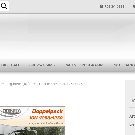
Kostenloses
Sprache auswählen
FLASH SALE
SUBWAY SIM 2
PARTNER PROGRAMM
PRO TRAIN®
»
Freiburg-Basel (AS)
Doppelpack ICN 1258/1259
Konto e
Do
Passwo
Art
Lie