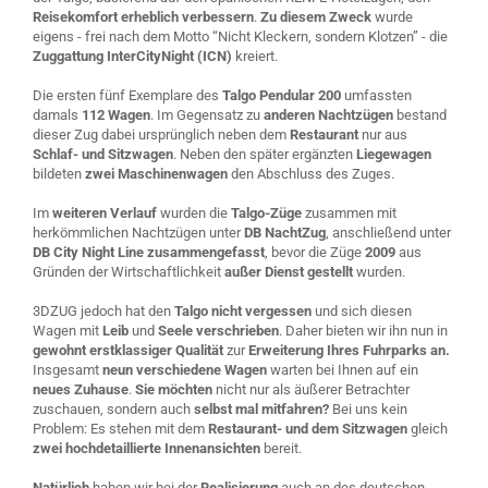
Reisekomfort erheblich verbessern
.
Zu diesem Zweck
wurde
eigens - frei nach dem Motto “Nicht Kleckern, sondern Klotzen” - die
Zuggattung InterCityNight (ICN)
kreiert.
Die ersten fünf Exemplare des
Talgo Pendular 200
umfassten
damals
112 Wagen
. Im Gegensatz zu
anderen Nachtzügen
bestand
dieser Zug dabei ursprünglich neben dem
Restaurant
nur aus
Schlaf- und Sitzwagen
. Neben den später ergänzten
Liegewagen
bildeten
zwei Maschinenwagen
den Abschluss des Zuges.
Im
weiteren Verlauf
wurden die
Talgo-Züge
zusammen mit
herkömmlichen Nachtzügen unter
DB NachtZug
, anschließend unter
DB City Night Line
zusammengefasst
, bevor die Züge
2009
aus
Gründen der Wirtschaftlichkeit
außer Dienst gestellt
wurden.
3DZUG jedoch hat den
Talgo nicht vergessen
und sich diesen
Wagen mit
Leib
und
Seele verschrieben
. Daher bieten wir ihn nun in
gewohnt erstklassiger Qualität
zur
Erweiterung Ihres Fuhrparks an.
Insgesamt
neun verschiedene Wagen
warten bei Ihnen auf ein
neues Zuhause
.
Sie möchten
nicht nur als äußerer Betrachter
zuschauen, sondern auch
selbst mal mitfahren?
Bei uns kein
Problem: Es stehen mit dem
Restaurant- und dem Sitzwagen
gleich
zwei hochdetaillierte Innenansichten
bereit.
Natürlich
haben wir bei der
Realisierung
auch an des deutschen