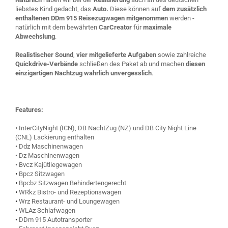
liebstes Kind gedacht, das
Auto.
Diese können auf
dem zusätzlich
enthaltenen DDm 915 Reisezugwagen
mitgenommen
werden -
natürlich mit dem bewährten
CarCreator
für
maximale
Abwechslung
.
Realistischer Sound
,
vier mitgelieferte Aufgaben
sowie zahlreiche
Quickdrive-Verbände
schließen des Paket ab und machen
diesen
einzigartigen Nachtzug wahrlich unvergesslich
.
Features:
• InterCityNight (ICN), DB NachtZug (NZ) und DB City Night Line
(CNL) Lackierung enthalten
• Ddz Maschinenwagen
• Dz Maschinenwagen
• Bvcz Kajütliegewagen
•
Bpcz Sitzwagen
•
Bpcbz Sitzwagen Behindertengerecht
•
WRkz Bistro- und Rezeptionswagen
•
Wrz Restaurant- und Loungewagen
•
WLAz Schlafwagen
•
DDm 915 Autotransporter