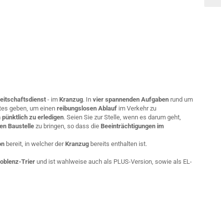
eitschaftsdienst
- im
Kranzug
. In
vier spannenden Aufgaben
rund um
tes geben, um einen
reibungslosen Ablauf
im Verkehr zu
m
pünktlich zu erledigen
. Seien Sie zur Stelle, wenn es darum geht,
en Baustelle
zu bringen, so dass die
Beeinträchtigungen im
on
bereit, in welcher der
Kranzug
bereits enthalten ist.
Koblenz-Trier
und ist wahlweise auch als PLUS-Version, sowie als EL-