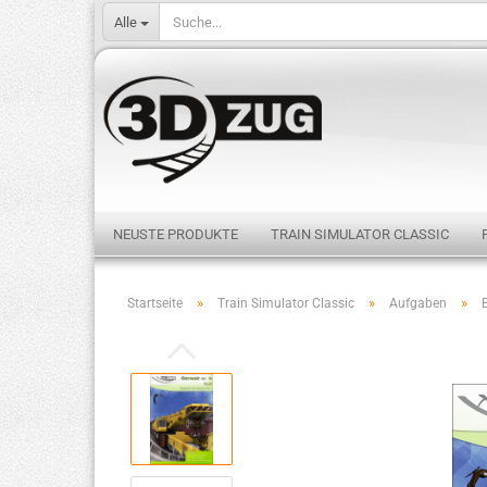
Alle
NEUSTE PRODUKTE
TRAIN SIMULATOR CLASSIC
»
»
»
Startseite
Train Simulator Classic
Aufgaben