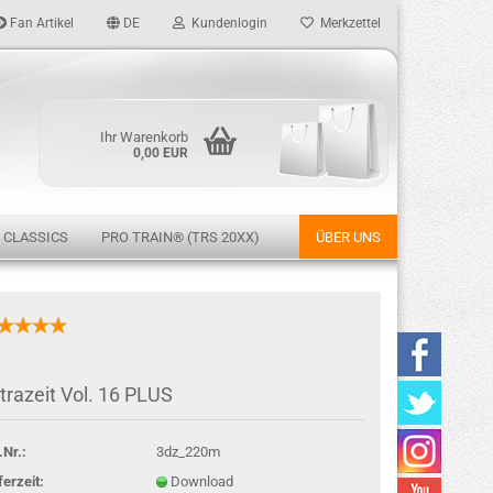
Fan Artikel
DE
Kundenlogin
Merkzettel
Ihr Warenkorb
0,00 EUR
 CLASSICS
PRO TRAIN® (TRS 20XX)
ÜBER UNS
rstellen
trazeit Vol. 16 PLUS
rt vergessen?
.Nr.:
3dz_220m
ferzeit:
Download