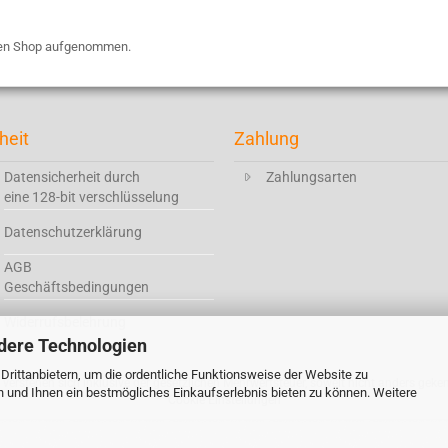
 den Shop aufgenommen.
heit
Zahlung
Datensicherheit durch
Zahlungsarten
eine 128-bit verschlüsselung
Datenschutzerklärung
AGB
Geschäftsbedingungen
Widerrufsbelehrung
dere Technologien
rittanbietern, um die ordentliche Funktionsweise der Website zu
e verstehen sich inklusive der gesetzlichen Mehrwertsteuer, soweit nicht anders geke
n und Ihnen ein bestmögliches Einkaufserlebnis bieten zu können. Weitere
Cookie Einstellungen