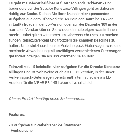
Es geht mal wieder
heiß her
auf Deutschlands Schienen - und
besonders auf der Strecke
Konstanz-Villingen
geht es dabei so
richtig
zur Sache
. Stehen Sie Ihren Mann in
vier spannenden
Aufgaben
aus dem Güterverkehr. An Bord der
Baureihe 145
von
virtualRailroads in der EL-Version oder auf der
Baureihe 189
in der
normalen Version können Sie wieder einmal
zeigen
,
was in Ihnen
steckt
. Dabei gilt es wie immer, im
Güterverkehr Platz zu machen
für den Reisezugverkehr und trotzdem die
knappen Deadlines
zu
halten. Unterstützt durch unser Verkehrspack-Güterwagen wird eine
maximale Abwechslung mit
unzähligen verschiedenen Güterwagen
garantiert
. Steigen Sie ein und kommen Sie an Bord!
Extrazeit Vol. 15 beinhaltet
vier Aufgaben für die Strecke Konstanz-
Villingen
und ist wahlweise auch als PLUS-Version, in der unser
Verkehrspack-Güterwagen bereits enthalten ist, sowie als EL-
Version für die MF vR BR 145 Lokomotive erhältlich.
Dieses Produkt benötigt keine Seriennummer.
Features:
- 4 Aufgaben für Verkehrspack-Güterwagen
- Funksprüche