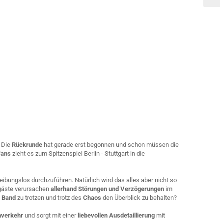
. Die
Rückrunde
hat gerade erst begonnen und schon müssen die
fans
zieht es zum Spitzenspiel Berlin - Stuttgart in die
eibungslos durchzuführen. Natürlich wird das alles aber nicht so
rgäste verursachen
allerhand Störungen und Verzögerungen
im
d Band
zu trotzen und trotz des
Chaos
den Überblick zu behalten?
nverkehr
und sorgt mit einer
liebevollen Ausdetaillierung
mit