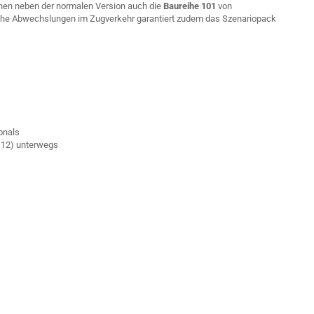
hnen neben der normalen Version auch die
Baureihe 101
von
che Abwechslungen im Zugverkehr garantiert zudem das Szenariopack
onals
 112) unterwegs