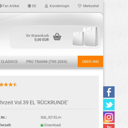
Fan Artikel
DE
Kundenlogin
Merkzettel
Ihr Warenkorb
0,00 EUR
 CLASSICS
PRO TRAIN® (TRS 20XX)
ÜBER UNS
rstellen
hrzeit Vol.39 EL 'RÜCKRUNDE'
rt vergessen?
.Nr.:
3dz_321ELm
ferzeit:
Download