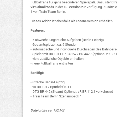
Fußballfans für ganz besonderen Spielspaß. Dazu steht I
virtualRailroads
in der
EL-Version
zur Verfügung. Zusätzli
1 von Train Team Berlin.
Dieses Addon ist ebenfalls als Steam-Version erhältlich.
Features:
- 6 abwechslungsreiche Aufgaben (Berlin-Leipzig)
- Gesamtspielzeit ca. 9 Stunden
- automatische und individuelle Durchsagen des Bahnpers
- Spieler mit BR 101 EL / IC Stw / BR 442 / (optional vR BR
- viele zusätzliche Objekte enthalten
- neue Fußballfans enthalten
Benötigt:
- Strecke Berlin-Leipzig
- vR BR 101 / Bpmbdzf IC EL
- DTG BR 442 (Steam) Optional: vR BR 112.1 verkehrsrot
- Train Team Berlin Szenariopack 1
Dateigröße ca. 152 MB