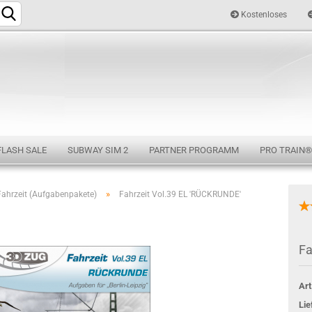
Kostenloses
Sprache auswählen
FLASH SALE
SUBWAY SIM 2
PARTNER PROGRAMM
PRO TRAIN®
»
Fahrzeit (Aufgabenpakete)
Fahrzeit Vol.39 EL 'RÜCKRUNDE'
Konto e
Fa
Passwo
Art
Lie