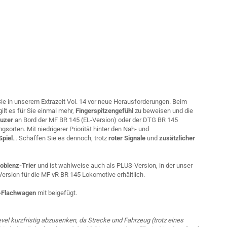
Sie in unserem Extrazeit Vol. 14 vor neue Herausforderungen. Beim
ilt es für Sie einmal mehr,
Fingerspitzengefühl
zu beweisen und die
euzer
an Bord der MF BR 145 (EL-Version) oder der DTG BR 145
sorten. Mit niedrigerer Priorität hinter den Nah- und
Spiel
… Schaffen Sie es dennoch, trotz
roter Signale
und
zusätzlicher
Koblenz-Trier
und ist wahlweise auch als PLUS-Version, in der unser
Version für die MF vR BR 145 Lokomotive erhältlich.
-Flachwagen
mit beigefügt.
evel kurzfristig abzusenken, da Strecke und Fahrzeug (trotz eines