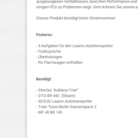
ausgewogenen Verhältnisses zwischen Performance und Ve
einigen PCs zu Problemen neigt. Gern können Sie unsere 
Dieses Produkt benötigt keine Seriennummer.
Features:
- 4 Aufgaben für den Laaers-Autotransporter
- Funksprüche
- Überholungen
- Rs-Flachwagen enthalten
Benötigt:
- Strecke "Koblenz-Trier"
- DTG BR 442 (Steam)
- 3DZUG Laaers-Autotransporter
- Train Team Berlin Szenariopack 2
- MF vR BR 145