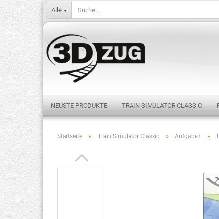
Alle
NEUSTE PRODUKTE
TRAIN SIMULATOR CLASSIC
»
»
»
Startseite
Train Simulator Classic
Aufgaben