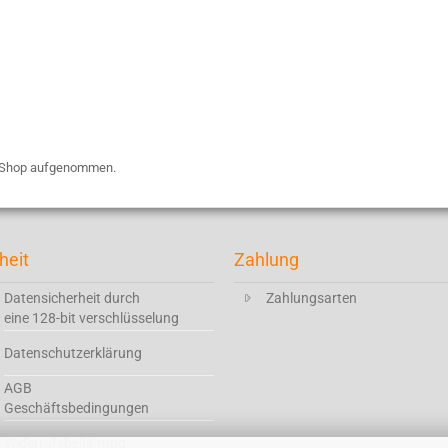
en Shop aufgenommen.
heit
Zahlung
Datensicherheit durch
Zahlungsarten
eine 128-bit verschlüsselung
Datenschutzerklärung
AGB
Geschäftsbedingungen
Widerrufsbelehrung