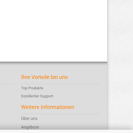
Ihre Vorteile bei uns
Top Produkte
Exzellenter Support
Weitere Informationen
Über uns
Angebote