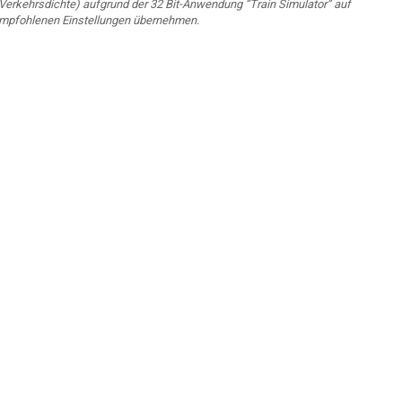
rkehrsdichte) aufgrund der 32 Bit-Anwendung “Train Simulator” auf
empfohlenen Einstellungen übernehmen.