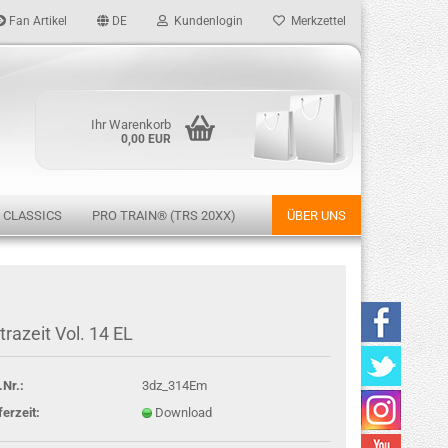
Fan Artikel
DE
Kundenlogin
Merkzettel
Ihr Warenkorb
0,00 EUR
 CLASSICS
PRO TRAIN® (TRS 20XX)
ÜBER UNS
rstellen
trazeit Vol. 14 EL
rt vergessen?
.Nr.:
3dz_314Em
ferzeit:
Download