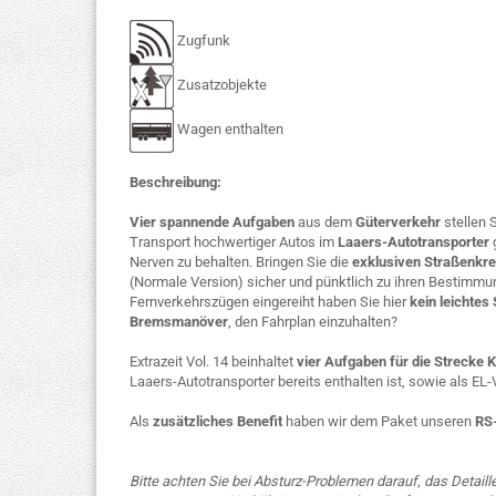
Zugfunk
Zusatzobjekte
Wagen enthalten
Beschreibung:
Vier spannende Aufgaben
aus dem
Güterverkehr
stellen 
Transport hochwertiger Autos im
Laaers-Autotransporter
g
Nerven zu behalten. Bringen Sie die
exklusiven Straßenkr
(Normale Version) sicher und pünktlich zu ihren Bestimmung
Fernverkehrszügen eingereiht haben Sie hier
kein leichtes 
Bremsmanöver
, den Fahrplan einzuhalten?
Extrazeit Vol. 14 beinhaltet
vier Aufgaben für die Strecke 
Laaers-Autotransporter bereits enthalten ist, sowie als EL-
Als
zusätzliches Benefit
haben wir dem Paket unseren
RS
Bitte achten Sie bei Absturz-Problemen darauf, das Detaill