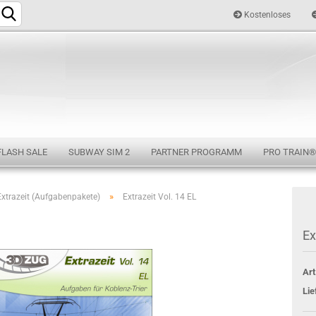
Kostenloses
Sprache auswählen
FLASH SALE
SUBWAY SIM 2
PARTNER PROGRAMM
PRO TRAIN®
»
Extrazeit (Aufgabenpakete)
Extrazeit Vol. 14 EL
Konto e
Ex
Passwo
Art
Lie