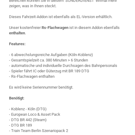
Bereichen können Sie in diesem ‘SONDERDIENST’ einmal mehr
zeigen, was in Ihnen steckt.
Dieses Fahrzeit-Addon ist ebenfalls als EL-Version erhältlich.
Unser kostenfreier
Rs-Flachwagen
ist in diesem Addon ebenfalls
enthalten
.
Features:
- 6 abwechslungsreiche Aufgaben (Köln-Koblenz)
- Gesamtspielzeit ca. 380 Minuten > 6 Stunden
- automatische und individuelle Durchsagen des Bahnpersonals
- Spieler fährt IC oder Güterzug mit BR 189 DTG
- Rs-Flachwagen enthalten
Es wird keine Seriennummer benötigt.
Benötigt:
- Koblenz - Köln (DTG)
- European Loco & Asset Pack
- DTG BR 442 (Steam)
- DTG BR 189
- Train Team Berlin Szenariopack 2