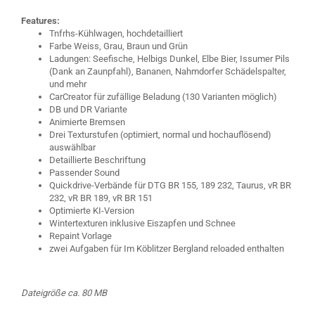
Features:
Tnfrhs-Kühlwagen, hochdetailliert
Farbe Weiss, Grau, Braun und Grün
Ladungen: Seefische, Helbigs Dunkel, Elbe Bier, Issumer Pils
(Dank an Zaunpfahl), Bananen, Nahmdorfer Schädelspalter,
und mehr
CarCreator für zufällige Beladung (130 Varianten möglich)
DB und DR Variante
Animierte Bremsen
Drei Texturstufen (optimiert, normal und hochauflösend)
auswählbar
Detaillierte Beschriftung
Passender Sound
Quickdrive-Verbände für DTG BR 155, 189 232, Taurus, vR BR
232, vR BR 189, vR BR 151
Optimierte KI-Version
Wintertexturen inklusive Eiszapfen und Schnee
Repaint Vorlage
zwei Aufgaben für Im Köblitzer Bergland reloaded enthalten
Dateigröße ca. 80 MB