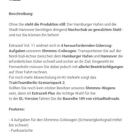
Beschreibung:
Ohne Sie
steht die Produktion still
: Der Hamburger Hafen und die
Stadt Hannover benötigen dringend
Nachschub an gewalztem Stahl
-
und nur Sie können ihn liefern!
Extrazeit Vol. 11 widmet sich in
4 herausfordernden Güterzug-
Aufgaben
unserem
Shmmns-Coilwagen
: Transportieren Sie auf der
Nord-Süd-Achse zwischen dem
Hamburger Hafen
und
Hannover
die
erforderlichen Güter schnell und sicher an ihr Ziel. Eingereiht im
Fernverkehr müssen Sie dabei jedoch mit
allerlei Beeinträchtigungen
auf Ihrer Fahrt rechnen.
Für noch mehr Abwechslung im KI-Verkehr sorgt das
TrainTeamBerlin-Szenariopack 2
.
Sollten Sie noch kein stolzer Besitzer unseres
Shmmns-Wagens
sein, dann ist
Extrazeit Plus
die richtige Wahl für Sie.
In der
EL-Version
fahren Sie die
Baureihe 189 von virtualRailroads
.
Features:
- 4 Aufgaben für den Shmmns-Coilwagen (Schwierigkeitsgrad mittel
bis schwer)
- Funksprüche