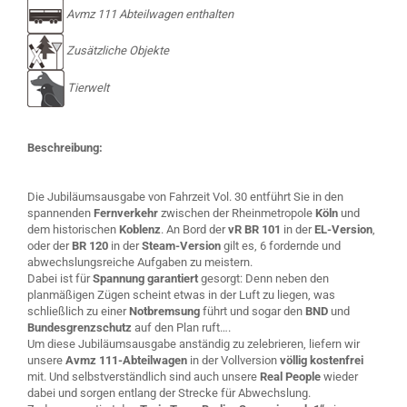
Avmz 111 Abteilwagen enthalten
Zusätzliche Objekte
Tierwelt
Beschreibung:
Die Jubiläumsausgabe von Fahrzeit Vol. 30 entführt Sie in den
spannenden
Fernverkehr
zwischen der Rheinmetropole
Köln
und
dem historischen
Koblenz
. An Bord der
vR BR 101
in der
EL-Version
,
oder der
BR 120
in der
Steam-Version
gilt es, 6 fordernde und
abwechslungsreiche Aufgaben zu meistern.
Dabei ist für
Spannung garantiert
gesorgt: Denn neben den
planmäßigen Zügen scheint etwas in der Luft zu liegen, was
schließlich zu einer
Notbremsung
führt und sogar den
BND
und
Bundesgrenzschutz
auf den Plan ruft….
Um diese Jubiläumsausgabe anständig zu zelebrieren, liefern wir
unsere
Avmz 111-Abteilwagen
in der Vollversion
völlig kostenfrei
mit. Und selbstverständlich sind auch unsere
Real People
wieder
dabei und sorgen entlang der Strecke für Abwechslung.