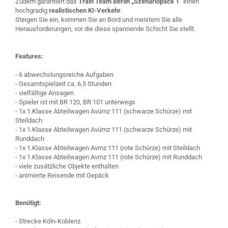
Zudem garantiert das
Train Team Berlin „Szenariopack 1“
einen
hochgradig
realistischen KI-Verkehr
.
Steigen Sie ein, kommen Sie an Bord und meistern Sie alle
Herausforderungen, vor die diese spannende Schicht Sie stellt.
Features:
- 6 abwechslungsreiche Aufgaben
- Gesamtspielzeit ca. 6,5 Stunden
- vielfältige Ansagen
- Spieler ist mit BR 120, BR 101 unterwegs
- 1x 1.Klasse Abteilwagen Avümz 111 (schwarze Schürze) mit
Steildach
- 1x 1.Klasse Abteilwagen Avümz 111 (schwarze Schürze) mit
Runddach
- 1x 1.Klasse Abteilwagen Avmz 111 (rote Schürze) mit Steildach
- 1x 1.Klasse Abteilwagen Avmz 111 (rote Schürze) mit Runddach
- viele zusätzliche Objekte enthalten
- animierte Reisende mit Gepäck
Benötigt:
- Strecke Köln-Koblenz