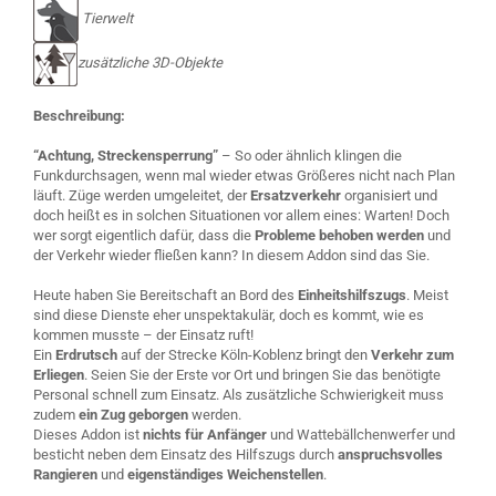
Tierwelt
zusätzliche 3D-Objekte
Beschreibung:
“Achtung, Streckensperrung”
– So oder ähnlich klingen die
Funkdurchsagen, wenn mal wieder etwas Größeres nicht nach Plan
läuft. Züge werden umgeleitet, der
Ersatzverkehr
organisiert und
doch heißt es in solchen Situationen vor allem eines: Warten! Doch
wer sorgt eigentlich dafür, dass die
Probleme behoben werden
und
der Verkehr wieder fließen kann? In diesem Addon sind das Sie.
Heute haben Sie Bereitschaft an Bord des
Einheitshilfszugs
. Meist
sind diese Dienste eher unspektakulär, doch es kommt, wie es
kommen musste – der Einsatz ruft!
Ein
Erdrutsch
auf der Strecke Köln-Koblenz bringt den
Verkehr zum
Erliegen
. Seien Sie der Erste vor Ort und bringen Sie das benötigte
Personal schnell zum Einsatz. Als zusätzliche Schwierigkeit muss
zudem
ein Zug geborgen
werden.
Dieses Addon ist
nichts für Anfänger
und Wattebällchenwerfer und
besticht neben dem Einsatz des Hilfszugs durch
anspruchsvolles
Rangieren
und
eigenständiges Weichenstellen
.