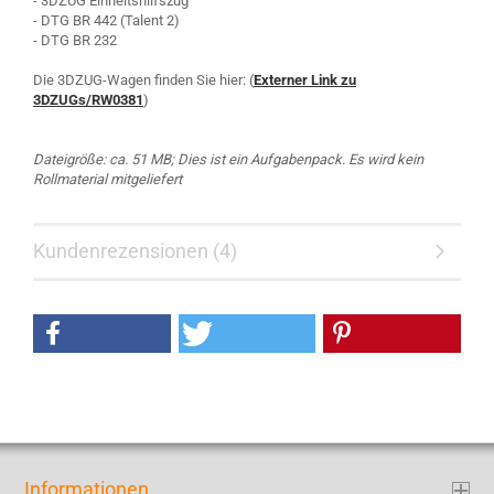
- 3DZUG Einheitshilfszug
- DTG BR 442 (Talent 2)
- DTG BR 232
Die 3DZUG-Wagen finden Sie hier: (
Externer Link zu
3DZUGs/RW0381
)
Dateigröße: ca. 51 MB; Dies ist ein Aufgabenpack. Es wird kein
Rollmaterial mitgeliefert
Kundenrezensionen (4)
Informationen