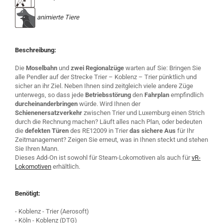
animierte Tiere
Beschreibung:
Die
Moselbahn
und
zwei Regionalzüge
warten auf Sie: Bringen Sie
alle Pendler auf der Strecke Trier – Koblenz – Trier pünktlich und
sicher an ihr Ziel. Neben Ihnen sind zeitgleich viele andere Züge
unterwegs, so dass jede
Betriebsstörung
den
Fahrplan
empfindlich
durcheinanderbringen
würde. Wird Ihnen der
Schienenersatzverkehr
zwischen Trier und Luxemburg einen Strich
durch die Rechnung machen? Läuft alles nach Plan, oder bedeuten
die
defekten Türen
des RE12009 in Trier
das sichere Aus
für Ihr
Zeitmanagement? Zeigen Sie erneut, was in Ihnen steckt und stehen
Sie Ihren Mann.
Dieses Add-On ist sowohl für Steam-Lokomotiven als auch für
vR-
Lokomotiven
erhältlich.
Benötigt:
- Koblenz - Trier (Aerosoft)
- Köln - Koblenz (DTG)