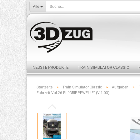
Alle
NEUSTE PRODUKTE
TRAIN SIMULATOR CLASSIC
»
»
»
Startseite
Train Simulator Classic
Aufgaben
Fahrzeit Vol.26 EL "GRIPPEWELLE" (V 1.03)