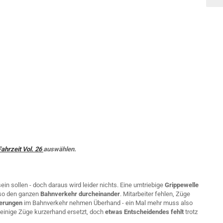
Fahrzeit Vol. 26
auswählen.
sein sollen - doch daraus wird leider nichts. Eine umtriebige
Grippewelle
t so den ganzen
Bahnverkehr durcheinander
. Mitarbeiter fehlen, Züge
erungen
im Bahnverkehr nehmen Überhand - ein Mal mehr muss also
einige Züge kurzerhand ersetzt, doch
etwas Entscheidendes fehlt
trotz