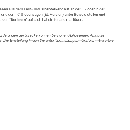
gaben
aus dem
Fern- und Güterverkehr
auf. In der EL- oder in der
0 und dem IC-Steuerwagen (EL-Version) unter Beweis stellen und
d den
“Berlinern”
auf sich hat ein für alle mal lösen.
rderungen der Strecke können bei hohen Auflösungen Abstürze
s. Die Einstellung finden Sie unter "Einstellungen->Grafiken->Erweitert-