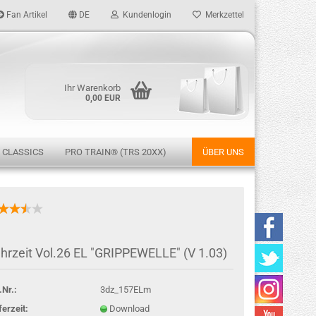
Fan Artikel
DE
Kundenlogin
Merkzettel
Ihr Warenkorb
0,00 EUR
 CLASSICS
PRO TRAIN® (TRS 20XX)
ÜBER UNS
rstellen
hrzeit Vol.26 EL "GRIPPEWELLE" (V 1.03)
rt vergessen?
.Nr.:
3dz_157ELm
ferzeit:
Download