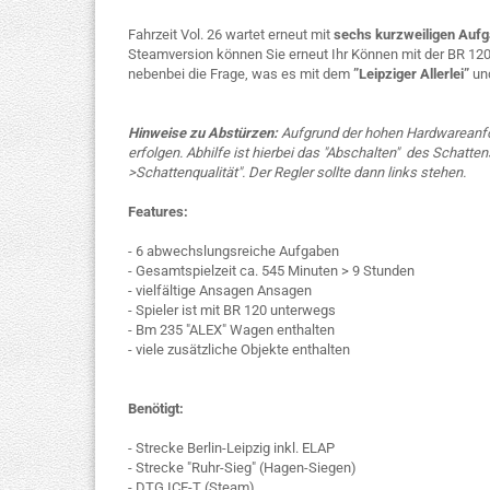
Fahrzeit Vol. 26 wartet erneut mit
sechs kurzweiligen Auf
Steamversion können Sie erneut Ihr Können mit der BR 12
nebenbei die Frage, was es mit dem
”Leipziger Allerlei”
un
Hinweise zu Abstürzen:
Aufgrund der hohen Hardwareanfo
erfolgen. Abhilfe ist hierbei das "Abschalten" des Schatten
>Schattenqualität". Der Regler sollte dann links stehen.
Features:
- 6 abwechslungsreiche Aufgaben
- Gesamtspielzeit ca. 545 Minuten > 9 Stunden
- vielfältige Ansagen Ansagen
- Spieler ist mit BR 120 unterwegs
- Bm 235 "ALEX" Wagen enthalten
- viele zusätzliche Objekte enthalten
Benötigt:
- Strecke Berlin-Leipzig inkl. ELAP
- Strecke "Ruhr-Sieg" (Hagen-Siegen)
- DTG ICE-T (Steam)