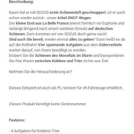
Beschreibung:
Kaum hat er mit 3DZUG
erste Schienenluft geschnuppert
, ist er auch
schon wieder zurück - unser
Arbel SNCF-Wagen
.
Der
kleine Exot aus La Belle France
brennt förmlich vor Euphorie und
verlangt dringend nach einem weiteren Einsatz
auf deutschen
Schienen
. Dem kommen wir von 3DZUG doch gerne nach!
Sind auch Sie bereit
, wieder einmal
alles zu geben
? Dann heißt es ab
auf die Rollbahn!
Vier spannende Aufgaben
aus dem
Güterverkehr
warten darauf, von Ihnen bewältigt zu werden.
Erobern Sie die
Schienen des Moseltals im Sturm
und transportieren
Sie Ihre Waren
zwischen Koblenz und Trier
sicher ans Ziel.
Nehmen Sie die Herausforderung an?
Dieses Extrazeit ist auch als PL-Version für vR-Fahrzeuge erhältlich.
Dieses Produkt benötigt keine Seriennummer.
Features:
- 4 Aufgaben für Koblenz-Trier