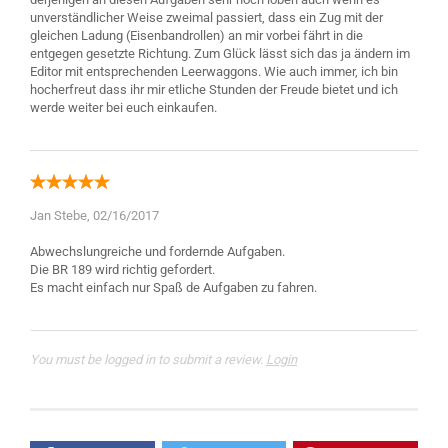
unverständlicher Weise zweimal passiert, dass ein Zug mit der
gleichen Ladung (Eisenbandrollen) an mir vorbei fährt in die
entgegen gesetzte Richtung. Zum Glück lässt sich das ja ändern im
Editor mit entsprechenden Leerwaggons. Wie auch immer, ich bin
hocherfreut dass ihr mir etliche Stunden der Freude bietet und ich
Jan Stebe,
02/16/2017
Abwechslungreiche und fordernde Aufgaben.
Die BR 189 wird richtig gefordert.
You must be logged in to submit a review.
Login