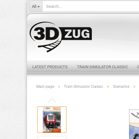
All
LATEST PRODUCTS
TRAIN SIMULATOR CLASSIC
»
»
»
Main page
Train Simulator Classic
Scenarios