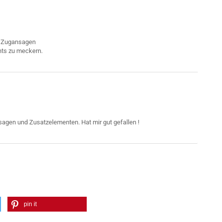
n Zugansagen
pin it