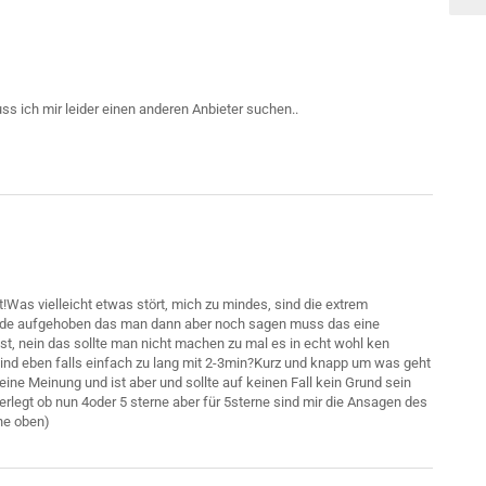
s ich mir leider einen anderen Anbieter suchen..
!Was vielleicht etwas stört, mich zu mindes, sind die extrem
rde aufgehoben das man dann aber noch sagen muss das eine
t, nein das sollte man nicht machen zu mal es in echt wohl ken
sind eben falls einfach zu lang mit 2-3min?Kurz und knapp um was geht
ine Meinung und ist aber und sollte auf keinen Fall kein Grund sein
legt ob nun 4oder 5 sterne aber für 5sterne sind mir die Ansagen des