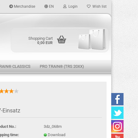
Merchandise
EN
Login
Wish list
age
Shopping Cart
0,00 EUR
RAIN® CLASSICS
PRO TRAIN® (TRS 20XX)
eate a new account
-Einsatz
rgot password?
duct No.:
3dz_068m
pping time:
Download