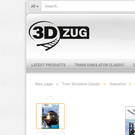
All
LATEST PRODUCTS
TRAIN SIMULATOR CLASSIC
»
»
»
Main page
Train Simulator Classic
Scenarios