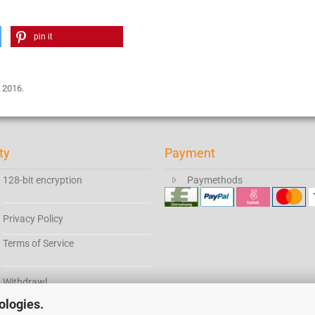
pin it
 2016.
ty
Payment
128-bit encryption
Paymethods
Privacy Policy
Terms of Service
Withdrawl
ologies.