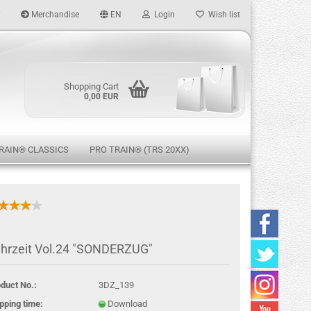
Merchandise
EN
Login
Wish list
age
Shopping Cart
0,00 EUR
RAIN® CLASSICS
PRO TRAIN® (TRS 20XX)
eate a new account
hrzeit Vol.24 "SONDERZUG"
rgot password?
duct No.:
3DZ_139
pping time:
Download