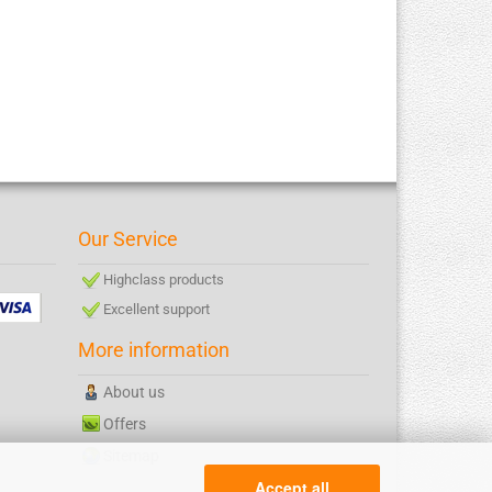
Our Service
Highclass products
Excellent support
More information
About us
Offers
Sitemap
Accept all