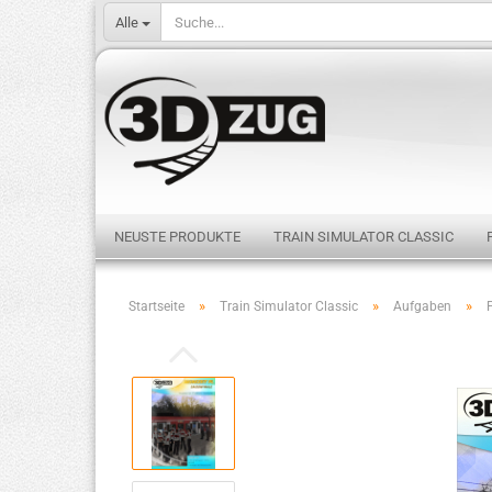
Alle
NEUSTE PRODUKTE
TRAIN SIMULATOR CLASSIC
»
»
»
Startseite
Train Simulator Classic
Aufgaben