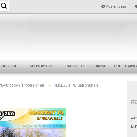
Kostenloses
Sprache auswählen
FLASH SALE
SUBWAY SIM 2
PARTNER PROGRAMM
PRO TRAIN®
»
PL-Aufgaben (Professional)
REISEZEIT PL: Saisonfinale
Konto e
RE
Passwo
Art
Lie