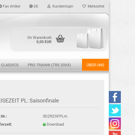
Fan Artikel
DE
Kundenlogin
Merkzettel
Ihr Warenkorb
0,00 EUR
 CLASSICS
PRO TRAIN® (TRS 20XX)
ÜBER UNS
rstellen
ISEZEIT PL: Saisonfinale
rt vergessen?
.Nr.:
3DZRZSFPLm
ferzeit:
Download