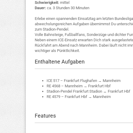
Schwierigkeit:
mittel
Dauer:
ca. 3 Stunden 30 Minuten
Erlebe einen spannenden Einsatztag am letzten Bundesliga
abwechslungsreichen Aufgaben übernimmst Du unterschiedl
zum Stadion-Pendel.
Volle Bahnsteige, Fußballfans, Sonderzüge und dichter Fu
Neben einem ICE-Einsatz erwarten Dich stark ausgelastete
Rückfahrt am Abend nach Mannheim. Dabei läuft nicht imme
wichtiger als Pünktlichkeit.
Enthaltene Aufgaben
ICE 517 – Frankfurt Flughafen → Mannheim
RE 4568 – Mannheim → Frankfurt Hbf
Stadion-Pendel Frankfurt Stadion ↔ Frankfurt Hbf
RE 4579 – Frankfurt Hbf → Mannheim
Features