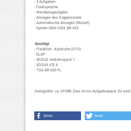
- 4 Aufgaben
- Funksprüche
- Wendezugaufgabe
- Ansagen des Zugpersonals
- Automatische Ansagen (Mozart)
- Spieler fährt ICE4, BR 425
Benötigt:
- Frankfurt - Karlsruhe (DTG)
- ELAP
- 3DZUG Verkehrspack 1
- 3DZUG ICE 4
- TSG BR 425 PL
Dateigröße: ca. 65 MB; Dies ist ein Aufgabenpack. Es wird k
teilen
tweet