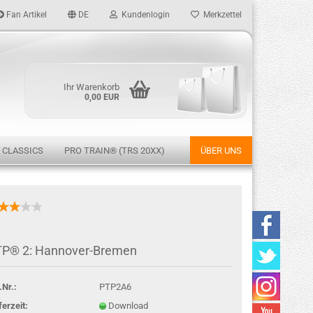
Fan Artikel
DE
Kundenlogin
Merkzettel
Ihr Warenkorb
0,00 EUR
 CLASSICS
PRO TRAIN® (TRS 20XX)
ÜBER UNS
rstellen
P® 2: Hannover-Bremen
rt vergessen?
.Nr.:
PTP2A6
ferzeit:
Download