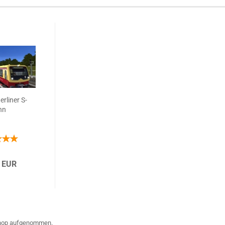
rliner S-
hn
 EUR
 Shop aufgenommen.