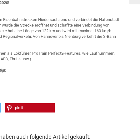
2020!
en Eisenbahnstrecken Niedersachsens und verbindet die Hafenstadt
 wurde die Strecke eröffnet und schaffte eine Verbindung von
ecke hat eine Länge von 122 km und wird mit maximal 160 km/h
und Regionalverkehr. Von Hannover bis Nienburg verkehrt die S-Bahn
en als Lokführer. ProTrain Perfect2-Features, wie Laufnummern,
 AFB, EbuLa usw.)
igt.
pin it
 haben auch folgende Artikel gekauft: