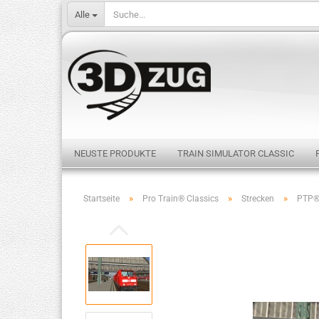
Alle
NEUSTE PRODUKTE
TRAIN SIMULATOR CLASSIC
»
»
»
Startseite
Pro Train® Classics
Strecken
PTP®