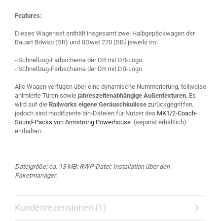
Features:
Dieses Wagenset enthält insgesamt zwei Halbgepäckwagen der
Bauart Bdwsb (DR) und BDwst 270 (DB
)
jeweils im:
- Schnellzug-Farbschema der DR mit DR-Logo
- Schnellzug-Farbschema der DR mit DB-Logo
Alle Wagen verfügen über eine dynamische Nummerierung, teilweise
animierte Türen sowie
jahreszeitenabhängige Außentexturen
. Es
wird auf die
Railworks eigene Geräuschkulisse
zurückgegriffen,
jedoch sind modifizierte bin-Dateien für Nutzer des
MK1/2-Coach-
Sound-Packs von Armstrong Powerhouse
(separat erhältlich)
enthalten.
Dateigröße: ca. 13 MB; RWP-Datei; Installation über den
Paketmanager.
Kundenrezensionen (1)