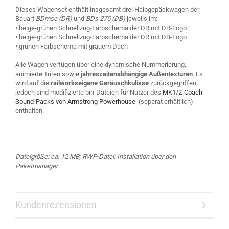
Dieses Wagenset enthält insgesamt drei Halbgepäckwagen der
Bauart
BDmse (DR)
und
BDs 275 (DB)
jeweils im:
• beige-grünen Schnellzug-Farbschema der DR mit DR-Logo
• beige-grünen Schnellzug-Farbschema der DR mit DB-Logo
• grünen Farbschema mit grauem Dach
Alle Wagen verfügen über eine dynamische Nummerierung,
animierte Türen sowie
jahreszeitenabhängige Außentexturen
. Es
wird auf die
railworkseigene Geräuschkulisse
zurückgegriffen,
jedoch sind modifizierte bin-Dateien für Nutzer des
MK1/2-Coach-
Sound-Packs von Armstrong Powerhouse
(separat erhältlich)
enthalten.
Dateigröße: ca. 12 MB; RWP-Datei; Installation über den
Paketmanager.
Kundenrezensionen