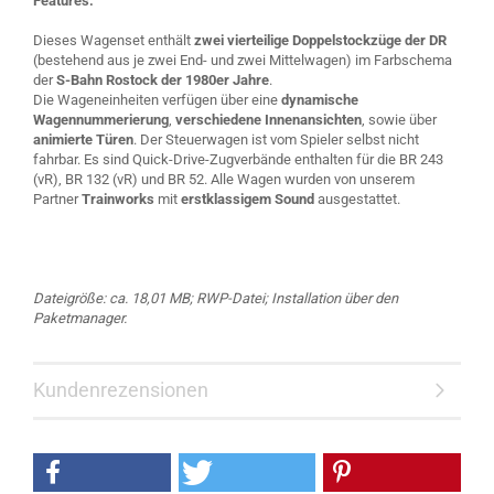
Features:
Dieses Wagenset enthält
zwei vierteilige Doppelstockzüge der DR
(bestehend aus je zwei End- und zwei Mittelwagen) im Farbschema
der
S-Bahn Rostock der 1980er Jahre
.
Die Wageneinheiten verfügen über eine
dynamische
Wagennummerierung
,
verschiedene Innenansichten
, sowie über
animierte Türen
. Der Steuerwagen ist vom Spieler selbst nicht
fahrbar. Es sind Quick-Drive-Zugverbände enthalten für die BR 243
(vR), BR 132 (vR) und BR 52. Alle Wagen wurden von unserem
Partner
Trainworks
mit
erstklassigem Sound
ausgestattet.
Dateigröße: ca. 18,01 MB; RWP-Datei; Installation über den
Paketmanager.
Kundenrezensionen