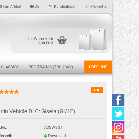
Fan Artikel
DE
Kundenlogin
Merkzettel
Ihr Warenkorb
0,00 EUR
 CLASSICS
PRO TRAIN® (TRS 20XX)
ÜBER UNS
TOP
rstellen
rlin Vehicle DLC: Gisela (GI/1E)
rt vergessen?
.Nr.:
ASSWSG1
ferzeit:
Download