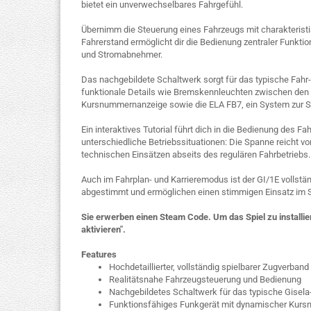
bietet ein unverwechselbares Fahrgefühl.
Übernimm die Steuerung eines Fahrzeugs mit charakteristi
Fahrerstand ermöglicht dir die Bedienung zentraler Funkt
und Stromabnehmer.
Das nachgebildete Schaltwerk sorgt für das typische Fahr-
funktionale Details wie Bremskennleuchten zwischen den 
Kursnummernanzeige sowie die ELA FB7, ein System zur Ste
Ein interaktives Tutorial führt dich in die Bedienung des F
unterschiedliche Betriebssituationen: Die Spanne reicht vo
technischen Einsätzen abseits des regulären Fahrbetriebs.
Auch im Fahrplan- und Karrieremodus ist der GI/1E vollstä
abgestimmt und ermöglichen einen stimmigen Einsatz im Sp
Sie erwerben einen Steam Code. Um das Spiel zu installier
aktivieren".
Features
Hochdetaillierter, vollständig spielbarer Zugverban
Realitätsnahe Fahrzeugsteuerung und Bedienung
Nachgebildetes Schaltwerk für das typische Gisela
Funktionsfähiges Funkgerät mit dynamischer Kur