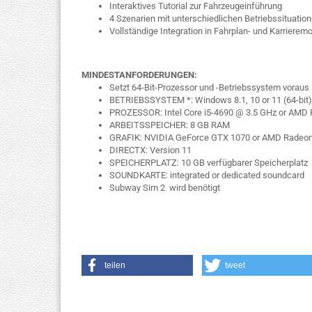
Interaktives Tutorial zur Fahrzeugeinführung
4 Szenarien mit unterschiedlichen Betriebssituatio
Vollständige Integration in Fahrplan- und Karrierem
MINDESTANFORDERUNGEN:
Setzt 64-Bit-Prozessor und -Betriebssystem voraus
BETRIEBSSYSTEM *: Windows 8.1, 10 or 11 (64-bit)
PROZESSOR: Intel Core i5-4690 @ 3.5 GHz or AMD 
ARBEITSSPEICHER: 8 GB RAM
GRAFIK: NVIDIA GeForce GTX 1070 or AMD Radeon
DIRECTX: Version 11
SPEICHERPLATZ: 10 GB verfügbarer Speicherplatz
SOUNDKARTE: integrated or dedicated soundcard
Subway Sim 2 wird benötigt
teilen
tweet