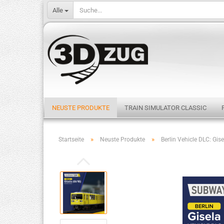
Alle
NEUSTE PRODUKTE
TRAIN SIMULATOR CLASSIC
»
»
Startseite
Neuste Produkte
Berlin Vehicle DLC: Gise