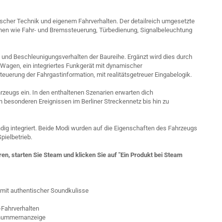
scher Technik und eigenem Fahrverhalten. Der detailreich umgesetzte
ionen wie Fahr- und Bremssteuerung, Türbedienung, Signalbeleuchtung
 und Beschleunigungsverhalten der Baureihe. Ergänzt wird dies durch
Wagen, ein integriertes Funkgerät mit dynamischer
uerung der Fahrgastinformation, mit realitätsgetreuer Eingabelogik.
ahrzeugs ein. In den enthaltenen Szenarien erwarten dich
n besonderen Ereignissen im Berliner Streckennetz bis hin zu
ndig integriert. Beide Modi wurden auf die Eigenschaften des Fahrzeugs
ielbetrieb.
en, starten Sie Steam und klicken Sie auf "Ein Produkt bei Steam
d mit authentischer Soundkulisse
-Fahrverhalten
snummernanzeige