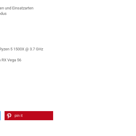
nen und Einsatzarten
odus
Ryzen 5 1500X @ 3.7 GHz
 RX Vega 56
pin it